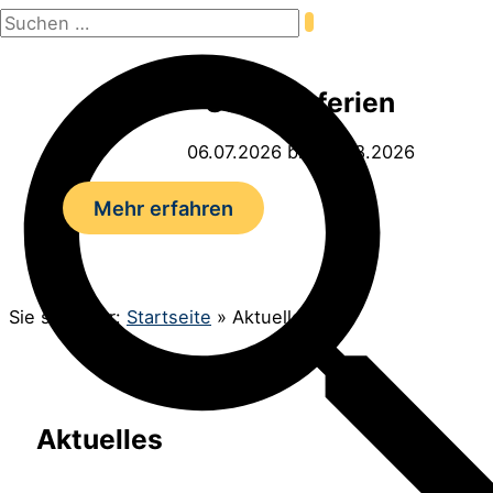
Suchen
Zum
nach:
Inhalt
Suchen
springen
Sommerferien
06.07.2026 bis 14.08.2026
Mehr erfahren
Sie sind hier:
Startseite
»
Aktuelles
Aktuelles