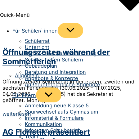
Quick-Menü
Menü
Für Schüler/-innen
umschalten
Schülerrat
Unterricht
Öffnungszeiten während der
Berufs- und Studienberatung
Schüler helfen Schülern
Sommerferien
Gebäudeplan
Beratung und Integration
Allgemein
Angebote & Konzepte
Öffnungszeiten Sekretariat In der ersten, zweiten und
Außerunterrichtliche Angebote
sechsten Ferienwoche (30.06.2025 – 11.07.2025,
04.08.2025 – 08.08.2025) hat das Sekretariat
Menü
Für Eltern
umschalten
geöffnet. Montag…
Anmeldung neue Klasse 5
Spurwechsel aufs Gymnasium
weiterlesen
Infomaterial & Formulare
Kommunikation
AG Floristik präsentiert
Infos zum Schulbetrieb
Team