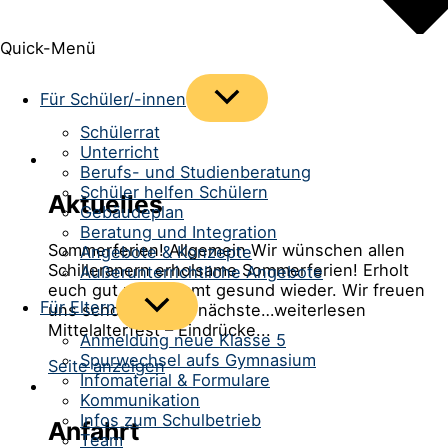
Quick-Menü
Menü
Für Schüler/-innen
umschalten
Schülerrat
Unterricht
Berufs- und Studienberatung
Schüler helfen Schülern
Aktuelles
Gebäudeplan
Beratung und Integration
Sommerferien! Allgemein Wir wünschen allen
Angebote & Konzepte
Schilleranern erholsame Sommerferien! Erholt
Außerunterrichtliche Angebote
euch gut und kommt gesund wieder. Wir freuen
Menü
Für Eltern
uns schon auf das nächste…weiterlesen
umschalten
Mittelalterfest – Eindrücke...
Anmeldung neue Klasse 5
Spurwechsel aufs Gymnasium
Seite anzeigen
Infomaterial & Formulare
Kommunikation
Infos zum Schulbetrieb
Anfahrt
Team