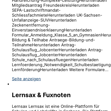
Handreichung-Komplexe-LeistungHerunterladen
Mitgliedsantrag FreundeskreisHerunterladen
SEPA-Lastschriftmandat-
SchliessfachmieteHerunterladen UK-Sachsen-
Unfallanzeige-SUVHerunterladen
Zeckenentfernung-
EinverstaendniserklaerungHerunterladen
Formular_Anmeldung_Klasse_5_an_GymnasienHeru
Bildung & Teilhabe Antraege-Bildung-und-
TeilnahmeHerunterladen Antrag-
Schulausflug_JobcenterHerunterladen Antrag-
Schulausflug_JobcenterHerunterladen
Schule_nach_SchulausfluegenHerunterladen
Lernfoerderung_Notwendigkeit_Schulbestaetigung
LernförderungHerunterladen Weitere Formulare...
Seite anzeigen
Lernsax & Fuxnoten
Lernsax Lernsax ist eine Online-Plattform für