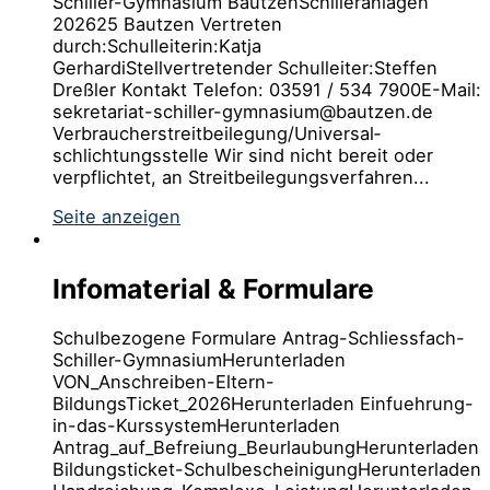
Schil­ler-Gym­na­si­um BautzenSchil­ler­an­la­gen
202625 Baut­zen Vertreten
durch:Schulleiterin:Katja
GerhardiStellvertretender Schulleiter:Steffen
Dreß­ler Kontakt Telefon: 03591 / 534 7900E-Mail:
sekretariat-schiller-gymnasium@bautzen.de
Verbraucher­streit­beilegung/Universal­
schlichtungs­stelle Wir sind nicht bereit oder
verpflichtet, an Streitbeilegungsverfahren...
Seite anzeigen
Infomaterial & Formulare
Schulbezogene Formulare Antrag-Schliessfach-
Schiller-GymnasiumHerunterladen
VON_Anschreiben-Eltern-
BildungsTicket_2026Herunterladen Einfuehrung-
in-das-KurssystemHerunterladen
Antrag_auf_Befreiung_BeurlaubungHerunterladen
Bildungsticket-SchulbescheinigungHerunterladen