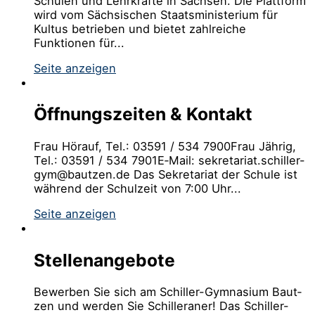
Schulen und Lehrkräfte in Sachsen. Die Plattform
wird vom Sächsischen Staatsministerium für
Kultus betrieben und bietet zahlreiche
Funktionen für...
Seite anzeigen
Öffnungszeiten & Kontakt
Frau Hörauf, Tel.: 03591 / 534 7900Frau Jäh­rig,
Tel.: 03591 / 534 7901E‑Mail: sekretariat.schiller-
gym@bautzen.de Das Sekre­ta­ri­at der Schu­le ist
wäh­rend der Schul­zeit von 7:00 Uhr...
Seite anzeigen
Stellenangebote
Bewer­ben Sie sich am Schil­ler-Gym­na­si­um Baut­
zen und werden Sie Schilleraner! Das Schil­ler-