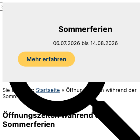
Suchen
Zum
nach:
Inhalt
Suchen
springen
Sommerferien
06.07.2026 bis 14.08.2026
Mehr erfahren
Sie sind hier:
Startseite
»
Öffnungszeiten während der
Sommerferien
Öffnungszeiten während der
Sommerferien