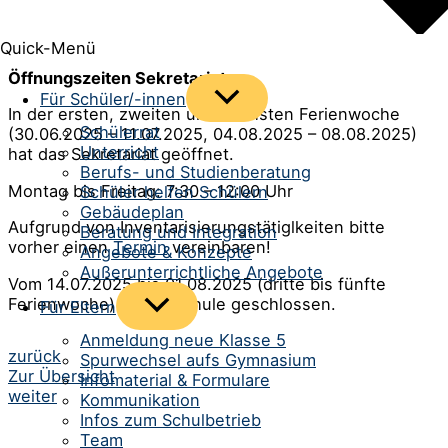
Quick-Menü
Öffnungszeiten Sekretariat
Menü
Für Schüler/-innen
In der ersten, zweiten und sechsten Ferienwoche
umschalten
Schülerrat
(30.06.2025 – 11.07.2025, 04.08.2025 – 08.08.2025)
Unterricht
hat das Sekretariat geöffnet.
Berufs- und Studienberatung
Montag bis Freitag: 7:30 – 12:00 Uhr
Schüler helfen Schülern
Gebäudeplan
Aufgrund von Inventarisierungstätiglkeiten bitte
Beratung und Integration
vorher einen
Termin
vereinbaren!
Angebote & Konzepte
Außerunterrichtliche Angebote
Vom 14.07.2025 bis 01.08.2025 (dritte bis fünfte
Ferienwoche) ist die Schule geschlossen.
Menü
Für Eltern
umschalten
Anmeldung neue Klasse 5
Beitrags-
zurück
Spurwechsel aufs Gymnasium
Zur Übersicht
Infomaterial & Formulare
Navigation
weiter
Kommunikation
Infos zum Schulbetrieb
Team