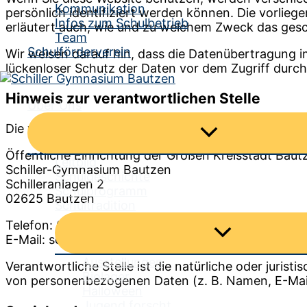
Kommunikation
persönlich identifiziert werden können. Die vorlieg
Infos zum Schulbetrieb
erläutert auch, wie und zu welchem Zweck das gesc
Team
Schulförderverein
Wir weisen darauf hin, dass die Datenübertragung im
lückenloser Schutz der Daten vor dem Zugriff durch D
Hinweis zur verantwortlichen Stelle
Über Uns
Die verantwortliche Stelle für die Datenverarbeitung
Menü
umschalten
Öffent­li­che Ein­rich­tung der Gro­ßen Kreis­stadt Baut
Leitbild
Schil­ler-Gym­na­si­um Baut­zen
Schulgeschichte
Schil­ler­an­la­gen 2
Schulprogramm
02625 Baut­zen
Schultradition
Telefon: 03591 / 534 7900
Menü
E-Mail: sekretariat-schiller-gymnasium@bautzen.de
umschalten
Ausstellungen
Verantwortliche Stelle ist die natürliche oder juris
Biolager
von personenbezogenen Daten (z. B. Namen, E-Mail
Halloween
Jugend forscht