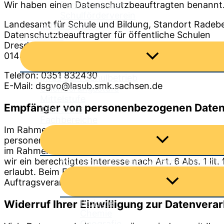
Wir haben einen Datenschutzbeauftragten benannt
Partnerschulen
Schulförderverein
Lan­des­amt für Schu­le und Bil­dung, Stand­ort Rade­b
Schulmerch
Daten­schutz­be­auf­trag­ter für öffent­li­che Schu­len
Unterricht
Dresd­ner Stra­ße 78c
Menü
01445 Rade­beul Deutsch­land
umschalten
Telefon: 0351 832430
Infos zum Schulbetrieb
E-Mail: dsgvo@lasub.smk.sachsen.de
Orientierungsstufe
Mittelstufe
Empfänger von personenbezogenen Date
Oberstufe
Fachbereiche
Im Rahmen unserer Geschäftstätigkeit arbeiten wir 
Menü
personenbezogenen Daten an diese externen Stellen
umschalten
im Rahmen einer Vertragserfüllung erforderlich ist,
wir ein berechtigtes Interesse nach Art. 6 Abs. 1 
Mathematisch-naturwissenschaftliche
erlaubt. Beim Einsatz von Auftragsverarbeitern ge
Menü
Auftragsverarbeitung weiter. Im Falle einer gemei
umschalten
Biologie
Widerruf Ihrer Einwilligung zur Datenvera
Chemie
Geografie