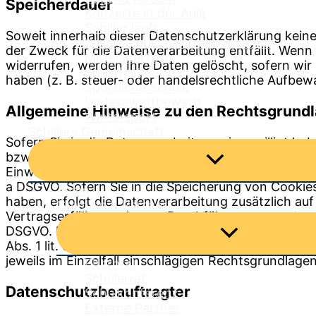
Speicherdauer
Konzerte in der Aula
Schiller läuft
Soweit innerhalb dieser Datenschutzerklärung keine
Weihnachtliches Treppensingen
der Zweck für die Datenverarbeitung entfällt. Wenn
Mittelalterfest
widerrufen, werden Ihre Daten gelöscht, sofern wir
Sportfest
haben (z. B. steuer- oder handelsrechtliche Aufbewa
Sportliche Schule
Vorlesewettbewerb
Allgemeine Hinweise zu den Rechtsgrundl
Wintersport
Schillers Gemeinschaft
Sofern Sie in die Datenverarbeitung eingewilligt ha
bzw. Art. 9 Abs. 2 lit. a DSGVO, sofern besondere D
Menü
Einwilligung in die Übertragung personenbezogener D
umschalten
a DSGVO. Sofern Sie in die Speicherung von Cookies o
Team
haben, erfolgt die Datenverarbeitung zusätzlich auf
Gremien & Partner
Vertragserfüllung oder zur Durchführung vorvertragl
DSGVO. Des Weiteren verarbeiten wir Ihre Daten, sof
Menü
Abs. 1 lit. c DSGVO. Die Datenverarbeitung kann fer
umschalten
jeweils im Einzelfall einschlägigen Rechtsgrundlage
Elternrat
Schülerrat
Datenschutz­beauftragter
Schulkonferenz
Externe Partner