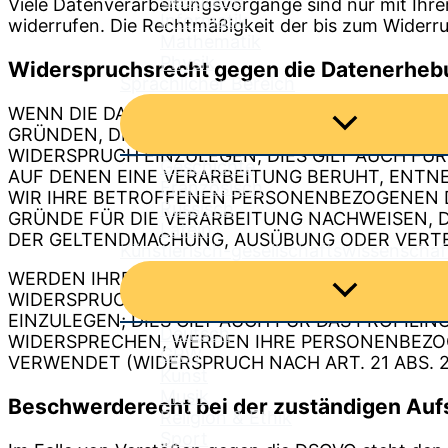
Viele Datenverarbeitungsvorgänge sind nur mit Ihrer 
Informatik
widerrufen. Die Rechtmäßigkeit der bis zum Widerru
Mathematik
Physik
Widerspruchsrecht gegen die Datenerhebu
Sprachlicher Bereich
WENN DIE DATENVERARBEITUNG AUF GRUNDLAGE VO
Menü
GRÜNDEN, DIE SICH AUS IHRER BESONDEREN SI
umschalten
WIDERSPRUCH EINZULEGEN; DIES GILT AUCH FÜR
Geschichte
AUF DENEN EINE VERARBEITUNG BERUHT, ENTN
Französisch
WIR IHRE BETROFFENEN PERSONENBEZOGENEN D
Russisch
GRÜNDE FÜR DIE VERARBEITUNG NACHWEISEN, D
Latein
DER GELTENDMACHUNG, AUSÜBUNG ODER VERTEI
Künstlerisch-gesellschaftswissenschaf
WERDEN IHRE PERSONENBEZOGENEN DATEN VERAR
Menü
WIDERSPRUCH GEGEN DIE VERARBEITUNG SIE 
umschalten
EINZULEGEN; DIES GILT AUCH FÜR DAS PROFILI
Deutsch
WIDERSPRECHEN, WERDEN IHRE PERSONENBEZO
GRW
VERWENDET (WIDERSPRUCH NACH ART. 21 ABS. 2
Kunst
Musik
Beschwerde­recht bei der zuständigen Auf
Religion & Ethik
Sport