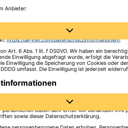
m Anbieter:
Menü
h, Inh. René Münnich, Hauptstraße 68, 02742 Frieder
umschalten
kl:
https://all-inkl.com/datenschutzinformationen/
.
n Art. 6 Abs. 1 lit. f DSGVO. Wir haben ein berechtig
nde Einwilligung abgefragt wurde, erfolgt die Verarb
die Einwilligung die Speicherung von Cookies oder de
DDDG umfasst. Die Einwilligung ist jederzeit widerruf
t­informationen
Menü
umschalten
er persönlichen Daten sehr ernst. Wir behandeln Ihr
iften sowie dieser Datenschutzerklärung.
edene personenbezogene Daten erhoben. Personenbez