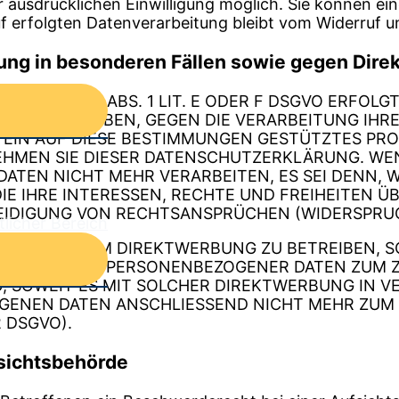
ausdrücklichen Einwilligung möglich. Sie können eine 
f erfolgten Datenverarbeitung bleibt vom Widerruf u
ng in besonderen Fällen sowie gegen Dire
N ART. 6 ABS. 1 LIT. E ODER F DSGVO ERFOLGT,
TUATION ERGEBEN, GEGEN DIE VERARBEITUNG I
 EIN AUF DIESE BESTIMMUNGEN GESTÜTZTES PRO
EHMEN SIE DIESER DATENSCHUTZERKLÄRUNG. WE
ATEN NICHT MEHR VERARBEITEN, ES SEI DENN,
IE IHRE INTERESSEN, RECHTE UND FREIHEITEN Ü
DIGUNG VON RECHTSANSPRÜCHEN (WIDERSPRUCH 
tlicher Bereich
BEITET, UM DIREKTWERBUNG ZU BETREIBEN, SO 
BETREFFENDER PERSONENBEZOGENER DATEN ZUM
NG, SOWEIT ES MIT SOLCHER DIREKTWERBUNG IN 
GENEN DATEN ANSCHLIESSEND NICHT MEHR ZUM
 DSGVO).
sichts­behörde