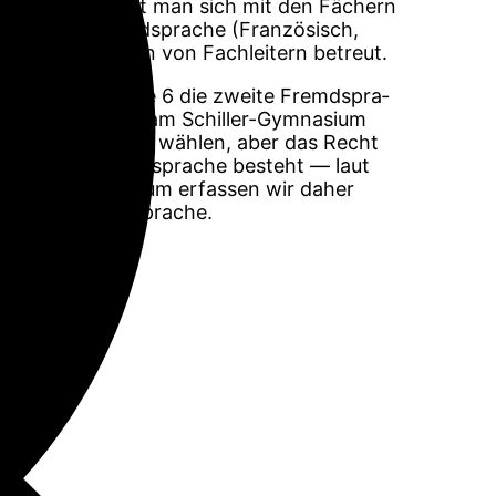
eich beschäftigt man sich mit den Fächern
die zweite Fremdsprache (Französisch,
hbereiche werden von Fachleitern betreut.
i­en ab der Klas­se 6 die zwei­te Fremd­spra­
Schü­ler kön­nen am Schil­ler-Gym­na­si­um
 und Fran­zö­sisch wäh­len, aber das Recht
wünsch­ten Fremd­spra­che besteht — laut
hil­ler-Gym­na­si­um erfas­sen wir daher
ch zur Fremd­spra­che.