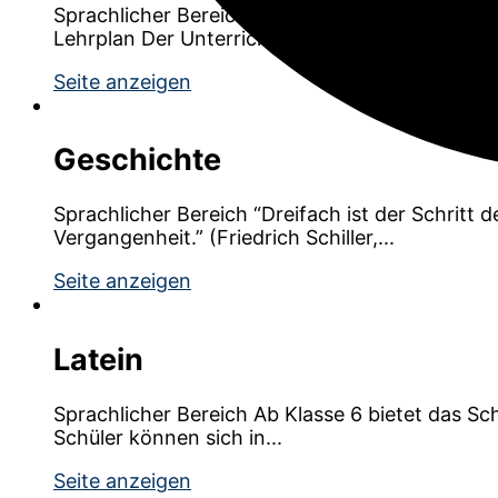
Sprachlicher Bereich Fran­zö­sisch ler­nen, leben 
Lehrplan Der Unter­richt erfolgt in Sprach­schie­n
Seite anzeigen
Geschichte
Sprachlicher Bereich “Drei­fach ist der Schritt de
Ver­gan­gen­heit.” (Fried­rich Schil­ler,...
Seite anzeigen
Latein
Sprachlicher Bereich Ab Klas­se 6 bie­tet das Schi
Schü­ler kön­nen sich in...
Seite anzeigen