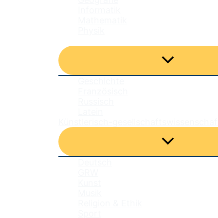
Informatik
Mathematik
Physik
Sprachlicher Bereich
Menü
umschalten
Geschichte
Französisch
Russisch
Latein
Künstlerisch-gesellschaftswissenschaf
Menü
umschalten
Deutsch
GRW
Kunst
Musik
Religion & Ethik
Sport