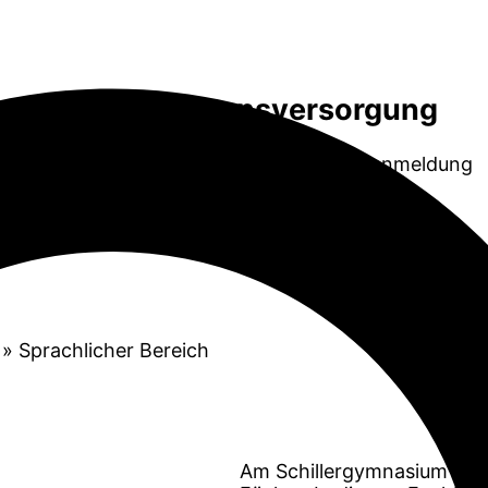
Essensversorgung
Anbieterwechsel und Neuanmeldung
»
Sprachlicher Bereich
Am Schillergymnasium gib