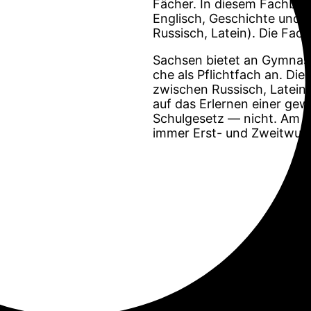
Fächer. In diesem Fachber
Englisch, Geschichte und 
Russisch, Latein). Die Fac
Sach­sen bie­tet an Gym­na­s
che als Pflichtfach an. Die 
zwi­schen Rus­sisch, Latein
auf das Erler­nen einer ge
Schul­ge­setz — nicht. Am Sc
immer Erst- und Zweit­wuns