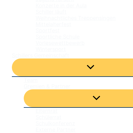
Konzerte in der Aula
Schiller läuft
Weihnachtliches Treppensingen
Mittelalterfest
Sportfest
Sportliche Schule
Vorlesewettbewerb
Wintersport
Schillers Gemeinschaft
Menü
umschalten
Team
Gremien & Partner
Menü
umschalten
Elternrat
Schülerrat
Schulkonferenz
Externe Partner