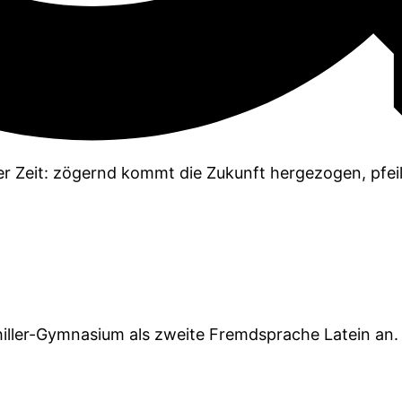
und erle­ben — ab Klas­se 6 bie­tet das Schil­ler-Gym­na­
en,...
r Zeit: zögernd kommt die Zukunft her­ge­zo­gen, pfeil­sc
l­ler-Gym­na­si­um als zwei­te Fremd­spra­che Latein an. 