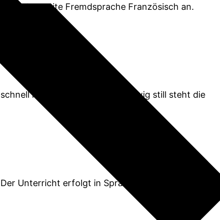
si­um als zwei­te Fremd­spra­che Fran­zö­sisch an.
hnell ist das Jetzt ent­flo­gen, ewig still steht die
Der Unter­richt erfolgt in Sprach­schie­nen, d. h. die