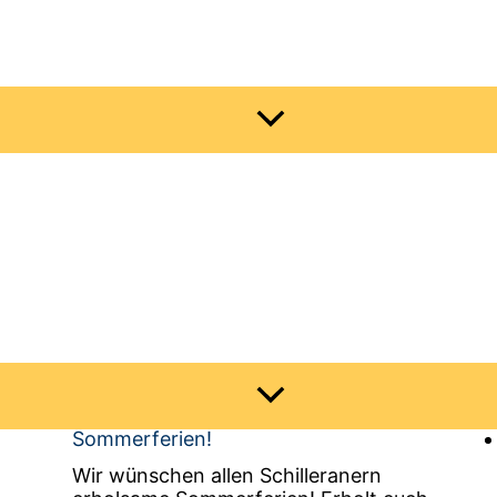
hil­ler-Gym­na­si­um als einziges Gymnasium in dieser R
Menü
umschalten
Aktuelles
Te
Menü
umschalten
Sommerferien!
Wir wünschen allen Schilleranern