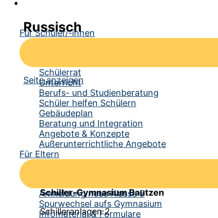
Russisch
Für Schüler/-innen
Sprachlicher Bereich Ab Klas­se 6 bie­tet das Sc
Unter­richt erfolgt in Sprach­schie­nen, d....
Schülerrat
Seite anzeigen
Unterricht
Berufs- und Studienberatung
Schüler helfen Schülern
Gebäudeplan
Beratung und Integration
Angebote & Konzepte
Außerunterrichtliche Angebote
Für Eltern
Kontakt
Schiller-Gymnasium Bautzen
Anmeldung neue Klasse 5
Spurwechsel aufs Gymnasium
Schilleranlagen 2
Infomaterial & Formulare