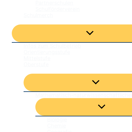
Partnerschulen
Schulförderverein
Schulmerch
Unterricht
Menü
umschalten
Infos zum Schulbetrieb
Orientierungsstufe
Mittelstufe
Oberstufe
Fachbereiche
Menü
umschalten
Mathematisch-naturwissenschaftliche
Menü
umschalten
Biologie
Chemie
Geografie