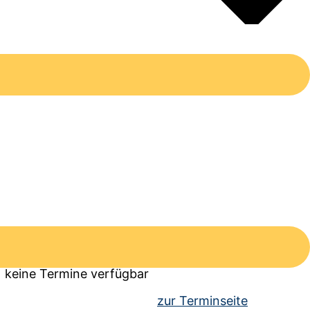
egion Russisch als zwei­te Fremd­spra­che an. Der
rmine
keine Termine verfügbar
zur Terminseite