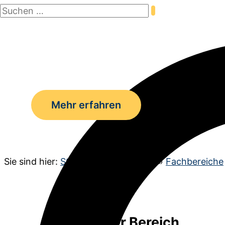
Suchen
Zum
nach:
Inhalt
Suchen
springen
Mehr erfahren
Sie sind hier:
Startseite
»
Unterricht
»
Fachbereiche
Sprachlicher Bereich