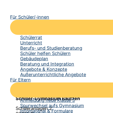
Für Schüler/-innen
Schülerrat
Unterricht
Berufs- und Studienberatung
Schüler helfen Schülern
Gebäudeplan
Beratung und Integration
Angebote & Konzepte
Außerunterrichtliche Angebote
Für Eltern
Kontakt
Schiller-Gymnasium Bautzen
Anmeldung neue Klasse 5
Spurwechsel aufs Gymnasium
Schilleranlagen 2
Infomaterial & Formulare