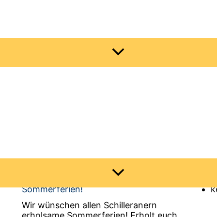
Menü
umschalten
Aktuelles
Ter
Menü
umschalten
Sommerferien!
k
Wir wünschen allen Schilleranern
erholsame Sommerferien! Erholt euch