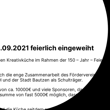
09.2021 feierlich eingeweiht
en Kreativküche im Rahmen der 150 – Jahr – Feier u
ch die enge Zusammenarbeit des Fördervereins der Sch
und der Stadt Bautzen als Schulträger.
l von ca. 10000€ und viele Sponsoren, darunter Elte
summe von fast 5000€ möglich, dass nun diese moder
rd die Küche seitdem rege von den Schulklassen für