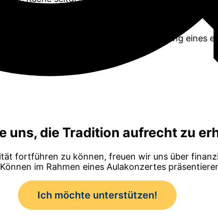
projekte z.B. „Gesunde Ernährung“ oder „Ländertypis
hmen des Ganztagsangebotes unter Leitung eines e
Können erweitern.
e uns, die Tradition aufrecht zu er
ät fortführen zu können, freuen wir uns über finanzi
r Können im Rahmen eines Aulakonzertes präsentiere
Ich möchte unterstützen!