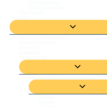
Partnerschulen
Schulförderverein
Schulmerch
Unterricht
Menü
umschalten
Infos zum Schulbetrieb
Orientierungsstufe
Mittelstufe
Oberstufe
Fachbereiche
Menü
umschalten
Mathematisch-naturwissenschaftliche
Menü
umschalten
Biologie
Chemie
Geografie