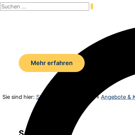
Suchen
Zum
nach:
Inhalt
Suchen
springen
Mehr erfahren
Sie sind hier:
Startseite
»
Schulleben
»
Angebote & 
Schulküche