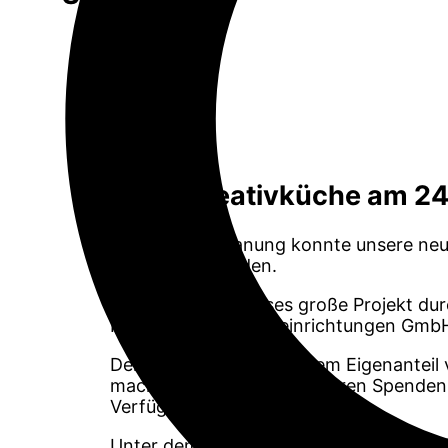
Neue Kreativküche am 24.
Nach langer Planung konnte unsere neu
eingeweiht werden.
Möglich wurde dieses große Projekt dur
Firma Starke Objekteinrichtungen GmbH 
Der Förderverein mit einem Eigenantei
machten es mit einer weiteren Spenden
Verfügung steht.
Unter dem Motto „Kochen verbindet“ wi