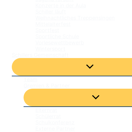
Konzerte in der Aula
Schiller läuft
Weihnachtliches Treppensingen
Mittelalterfest
Sportfest
Sportliche Schule
Vorlesewettbewerb
Wintersport
Schillers Gemeinschaft
Menü
umschalten
Team
Gremien & Partner
Menü
umschalten
Elternrat
Schülerrat
Schulkonferenz
Externe Partner