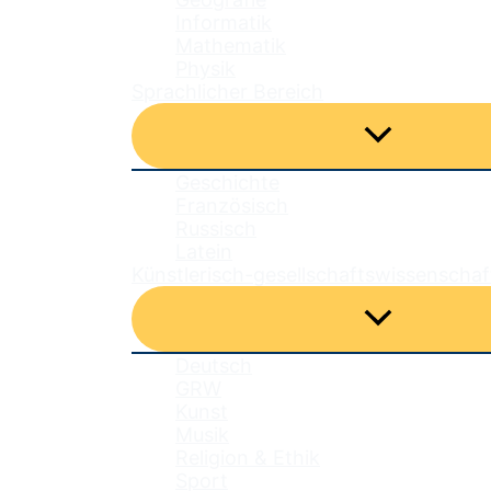
Informatik
Mathematik
Physik
Sprachlicher Bereich
Menü
umschalten
Geschichte
Französisch
Russisch
Latein
Künstlerisch-gesellschaftswissenschaf
Menü
umschalten
Deutsch
GRW
Kunst
Musik
Religion & Ethik
Sport