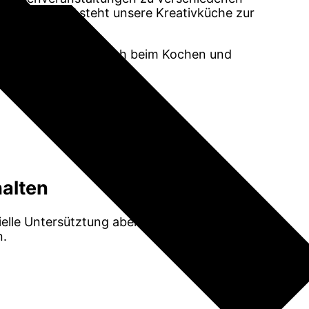
che Gerichte“ steht unsere Kreativküche zur
rfahrenen Koches sich beim Kochen und
halten
elle Untersütztung aber auch Künstler,
n.