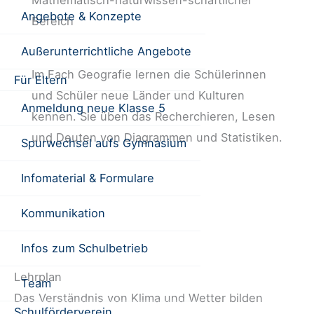
Mathematisch-naturwissen-schaftlicher
Angebote & Konzepte
Bereich
Außerunterrichtliche Angebote
Im Fach Geografie lernen die Schülerinnen
Für Eltern
und Schüler neue Länder und Kulturen
Anmeldung neue Klasse 5
kennen. Sie üben das Recherchieren, Lesen
und Deuten von Diagrammen und Statistiken.
Spurwechsel aufs Gymnasium
Infomaterial & Formulare
Kommunikation
Infos zum Schulbetrieb
Lehrplan
Team
Das Verständnis von Klima und Wetter bilden
Schulförderverein