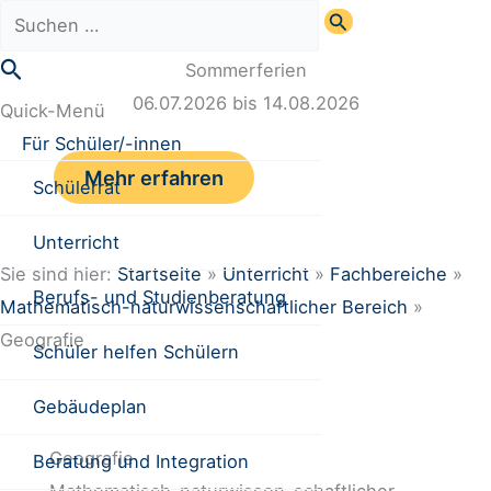
Zum
Suchen
Inhalt
nach:
Suchen
Sommerferien
springen
06.07.2026 bis 14.08.2026
Quick-Menü
Für Schüler/-innen
Mehr erfahren
Schülerrat
Unterricht
Sie sind hier:
Startseite
»
Unterricht
»
Fachbereiche
»
Berufs- und Studienberatung
Mathematisch-naturwissenschaftlicher Bereich
»
Geografie
Schüler helfen Schülern
Gebäudeplan
Geografie
Beratung und Integration