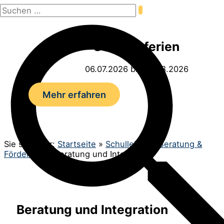
Suchen
Zum
nach:
Inhalt
Suchen
springen
Sommerferien
06.07.2026 bis 14.08.2026
Mehr erfahren
Sie sind hier:
Startseite
»
Schulleben
»
Beratung &
Förderung
»
Beratung und Integration
Beratung und Integration