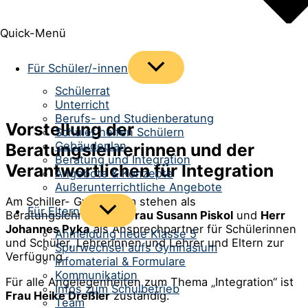
Quick-Menü
Menü
Für Schüler/-innen
umschalten
Schülerrat
Unterricht
Berufs- und Studienberatung
Vorstellung der
Schüler helfen Schülern
Gebäudeplan
Beratungslehrerinnen und der
Beratung und Integration
Verantwortlichen für Integration
Angebote & Konzepte
Außerunterrichtliche Angebote
Am Schiller- Gymnasium stehen als
Menü
Für Eltern
Beratungslehrerkräfte
Frau Susann Piskol
und
Herr
umschalten
Johannes Pyka
als Ansprechpartner für Schülerinnen
Anmeldung neue Klasse 5
und Schüler, Lehrerinnen und Lehrer und Eltern zur
Spurwechsel aufs Gymnasium
Verfügung.
Infomaterial & Formulare
Kommunikation
Für alle Angelegenheiten zum Thema „Integration“ ist
Infos zum Schulbetrieb
Frau Heike Dreßler
zuständig.
Team