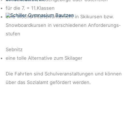
für die 7. + 11.Klassen
eine Woche Inten­siv­un­ter­richt in Ski­kur­sen bzw.
Snow­board­kur­sen in ver­schie­de­nen Anfor­de­rungs­
stu­fen
Sebnitz
eine tol­le Alter­na­ti­ve zum Ski­la­ger
Die Fahr­ten sind Schul­ver­an­stal­tun­gen und kön­nen
über das Sozi­al­amt geför­dert wer­den.