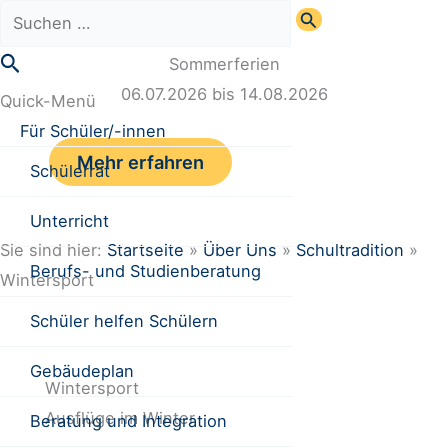
Zum
Suchen
Inhalt
nach:
Suchen
Sommerferien
springen
06.07.2026 bis 14.08.2026
Quick-Menü
Für Schüler/-innen
Mehr erfahren
Schülerrat
Unterricht
Sie sind hier:
Startseite
»
Über Uns
»
Schultradition
»
Berufs- und Studienberatung
Wintersport
Schüler helfen Schülern
Gebäudeplan
Wintersport
Ausflüge im Winter
Beratung und Integration