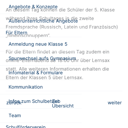
Angebote & Konzepte
An diesem Tag können die Schüler der 5. Klasse
während ihres Schultages in die zweite
Außerunterrichtliche Angebote
Fremdsprache (Russisch, Latein und Französisch)
Für Eltern
„hineinschnuppern“.
Anmeldung neue Klasse 5
Für die Eltern findet an diesem Tag zudem ein
Spurwechsel aufs Gymnasium
online-Elternabend ab 18:00 Uhr über Lernsax
statt. Alle weiteren Informationen erhalten die
Infomaterial & Formulare
Eltern der Klassen 5 über Lernsax.
Kommunikation
Infos zum Schulbetrieb
Zur
Beitrags-
zurück
weiter
Übersicht
Navigation
Team
Schulförderverein