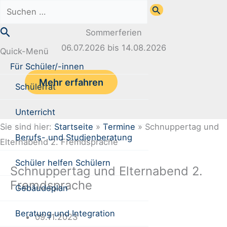
Zum
Suchen
Inhalt
nach:
Suchen
Sommerferien
springen
06.07.2026 bis 14.08.2026
Quick-Menü
Für Schüler/-innen
Mehr erfahren
Schülerrat
Unterricht
Sie sind hier:
Startseite
»
Termine
»
Schnuppertag und
Berufs- und Studienberatung
Elternabend 2. Fremdsprache
Schüler helfen Schülern
Schnuppertag und Elternabend 2.
Fremdsprache
Gebäudeplan
Beratung und Integration
09.11.2023