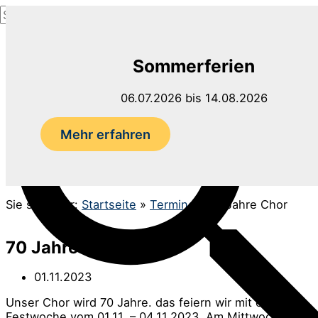
Suchen
Zum
nach:
Inhalt
Suchen
springen
Sommerferien
06.07.2026 bis 14.08.2026
Mehr erfahren
Sie sind hier:
Startseite
»
Termine
»
70 Jahre Chor
70 Jahre Chor
01.11.2023
Unser Chor wird 70 Jahre. das feiern wir mit einer
Festwoche vom 01.11. – 04.11.2023. Am Mittwoch