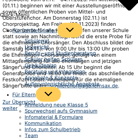
(01.11.) beginnen wir mit einer Ausstellungseröffnung
sowie öffentlichen Proben von Mittel- und
Quick-Menü
Oberstufenchor. Am Donnerstag (02.11.) ist
Chorprojekttag. Am Freitag (03.11.2023) finden
Menü
Chorkonzerte für alle Klassenstufen unserer Schule
Für Schüler/-innen
umschalten
statt sowie am Nachmittag/Abend die erste Probe für
Schülerrat
die ehemaligen Chorsänger. Den Abschluss bildet der
Unterricht
Samstag (04.11.). Von 9:00 Uhr bis 13:00 Uhr proben
Berufs- und Studienberatung
die Ehemaligen Chorsänger, gefolgt von einem
Schüler helfen Schülern
Mittagsempfang für alle ehemaligen und jetzigen
Gebäudeplan
Sänger und Chorleiter. Ab 15 Uhr beginnt die
Beratung und Integration
Generalprobe und 18:00 Uhr findet das abschließende
Angebote & Konzepte
Festkonzert statt. Anmeldung für die ehemaligen
Außerunterrichtliche Angebote
Sänger bitte unter:
schillerchor@sgb.lernsax.de
.
Menü
Für Eltern
umschalten
Beitrags-
Zur Übersicht
Anmeldung neue Klasse 5
weiter
Navigation
Spurwechsel aufs Gymnasium
Infomaterial & Formulare
Kommunikation
Infos zum Schulbetrieb
Team