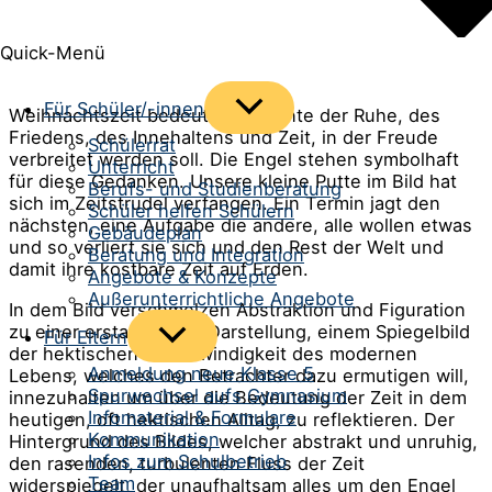
Quick-Menü
Menü
Für Schüler/-innen
Weihnachtszeit bedeutet Momente der Ruhe, des
umschalten
Friedens, des Innehaltens und Zeit, in der Freude
Schülerrat
verbreitet werden soll. Die Engel stehen symbolhaft
Unterricht
für diese Gedanken. Unsere kleine Putte im Bild hat
Berufs- und Studienberatung
sich im Zeitstrudel verfangen. Ein Termin jagt den
Schüler helfen Schülern
nächsten, eine Aufgabe die andere, alle wollen etwas
Gebäudeplan
und so verliert sie sich und den Rest der Welt und
Beratung und Integration
damit ihre kostbare Zeit auf Erden.
Angebote & Konzepte
Außerunterrichtliche Angebote
In dem Bild verschmelzen Abstraktion und Figuration
zu einer erstaunlichen Darstellung, einem Spiegelbild
Menü
Für Eltern
der hektischen Geschwindigkeit des modernen
umschalten
Anmeldung neue Klasse 5
Lebens, welches den Betrachter dazu ermutigen will,
Spurwechsel aufs Gymnasium
innezuhalten um über die Bedeutung der Zeit in dem
Infomaterial & Formulare
heutigen, oft hektischen Alltag, zu reflektieren. Der
Kommunikation
Hintergrund des Bildes, welcher abstrakt und unruhig,
Infos zum Schulbetrieb
den rasenden, turbulenten Fluss der Zeit
Team
widerspiegelt, der unaufhaltsam alles um den Engel