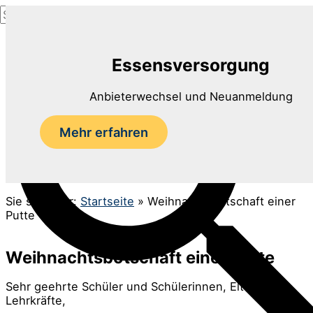
Suchen
Zum
nach:
Inhalt
Suchen
springen
Essensversorgung
Anbieterwechsel und Neuanmeldung
Mehr erfahren
Sie sind hier:
Startseite
»
Weihnachtsbotschaft einer
Putte
Weihnachtsbotschaft einer Putte
Sehr geehrte Schüler und Schülerinnen, Eltern und
Lehrkräfte,