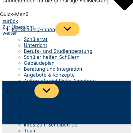
Chorleitenden für die großartige Fleißleistung.
Quick-Menü
Beitrags-
zurück
Zur Übersicht
Menü
Für Schüler/-innen
Navigation
weiter
umschalten
Schülerrat
Unterricht
Berufs- und Studienberatung
Schüler helfen Schülern
Gebäudeplan
Beratung und Integration
Angebote & Konzepte
Außerunterrichtliche Angebote
Menü
Für Eltern
umschalten
Anmeldung neue Klasse 5
Spurwechsel aufs Gymnasium
Infomaterial & Formulare
Kommunikation
Infos zum Schulbetrieb
Team