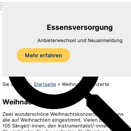
Suchen
Zum
nach:
Inhalt
Suchen
springen
Essensversorgung
Anbieterwechsel und Neuanmeldung
Mehr erfahren
Sie sind hier:
Startseite
»
Weihnachtskonzerte
Weihnachtskonzerte
Zwei wunderschöne Weihnachtskonzerte haben uns
alle auf Weihnachten eingestimmt. Vielen Dank den
105 Sänger/-innen, den Instrumentalist/-innen und