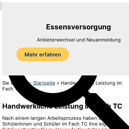
Suchen
Zum
nach:
Inhalt
Suchen
springen
Essensversorgung
Anbieterwechsel und Neuanmeldung
Mehr erfahren
Sie sind hier:
Startseite
»
Handwerkliche Leistung im
Fach TC
Handwerkliche Leistung im Fach TC
Nach einem langen Arbeitsprozess haben die
Schülerinnen und Schüler im Fach TC ihre eigenen