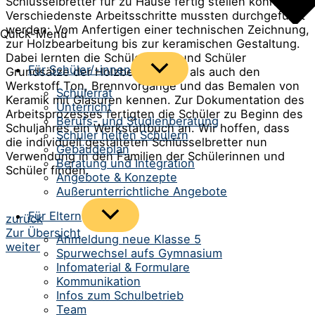
Schlüsselbretter für zu Hause fertig stellen können.
Verschiedenste Arbeitsschritte mussten durchgeführt
werden: Vom Anfertigen einer technischen Zeichnung,
Quick-Menü
zur Holzbearbeitung bis zur keramischen Gestaltung.
Dabei lernten die Schülerinnen und Schüler
Menü
Für Schüler/-innen
Grundsätze der Holzbearbeitung als auch den
umschalten
Werkstoff Ton, Brennvorgänge und das Bemalen von
Schülerrat
Keramik mit Glasuren kennen. Zur Dokumentation des
Unterricht
Arbeitsprozesses fertigten die Schüler zu Beginn des
Berufs- und Studienberatung
Schuljahres ein Werkstattbuch an. Wir hoffen, dass
Schüler helfen Schülern
die individuell gestalteten Schlüsselbretter nun
Gebäudeplan
Verwendung in den Familien der Schülerinnen und
Beratung und Integration
Schüler finden.
Angebote & Konzepte
Außerunterrichtliche Angebote
Menü
Für Eltern
Beitrags-
zurück
umschalten
Zur Übersicht
Navigation
Anmeldung neue Klasse 5
weiter
Spurwechsel aufs Gymnasium
Infomaterial & Formulare
Kommunikation
Infos zum Schulbetrieb
Team