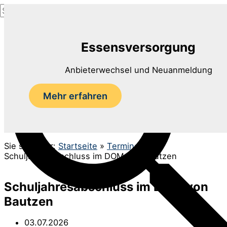
Suchen
Zum
nach:
Inhalt
Suchen
springen
Essensversorgung
Anbieterwechsel und Neuanmeldung
Mehr erfahren
Sie sind hier:
Startseite
»
Termine
»
Schuljahresabschluss im DOM von Bautzen
Schuljahresabschluss im DOM von
Bautzen
03.07.2026