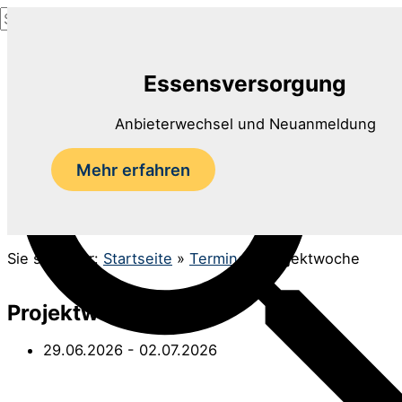
Suchen
Zum
nach:
Inhalt
Suchen
springen
Essensversorgung
Anbieterwechsel und Neuanmeldung
Mehr erfahren
Sie sind hier:
Startseite
»
Termine
»
Projektwoche
Projektwoche
29.06.2026
- 02.07.2026