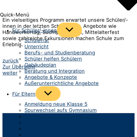
Quick-Menü
Ein vielseitiges Programm erwartet unsere Schüler/-
innen in der letzten Schulwoche. Angebote wie
Menü
Für Schüler/-innen
Handwerkertag, Suchtprävention, Mittelalterfest
umschalten
sowie zahlreiche Exkursionen machen Schule zum
Schülerrat
Erlebnis.
Unterricht
Berufs- und Studienberatung
Schüler helfen Schülern
Beitrags-
zurück
Gebäudeplan
Zur Übersicht
Navigation
Beratung und Integration
weiter
Angebote & Konzepte
Außerunterrichtliche Angebote
Menü
Für Eltern
umschalten
Anmeldung neue Klasse 5
Spurwechsel aufs Gymnasium
Infomaterial & Formulare
Kommunikation
Infos zum Schulbetrieb
Team