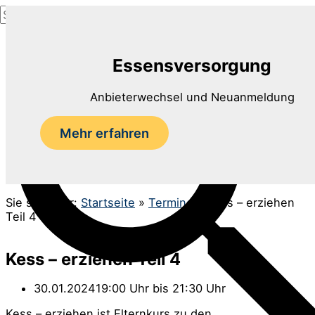
Suchen
Zum
nach:
Inhalt
Suchen
springen
Essensversorgung
Anbieterwechsel und Neuanmeldung
Mehr erfahren
Sie sind hier:
Startseite
»
Termine
»
Kess – erziehen
Teil 4
Kess – erziehen Teil 4
30.01.2024
19:00 Uhr bis 21:30 Uhr
Kess – erziehen ist Elternkurs zu den