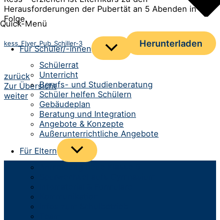
Herausforderungen der Pubertät an 5 Abenden in
Folge.
Quick-Menü
Herunterladen
kess_Flyer_Pub_Schiller-3
Menü
Für Schüler/-innen
umschalten
Schülerrat
Unterricht
Beitrags-
zurück
Berufs- und Studienberatung
Zur Übersicht
Navigation
Schüler helfen Schülern
weiter
Gebäudeplan
Beratung und Integration
Angebote & Konzepte
Außerunterrichtliche Angebote
Menü
Für Eltern
umschalten
Anmeldung neue Klasse 5
Spurwechsel aufs Gymnasium
Infomaterial & Formulare
Kommunikation
Infos zum Schulbetrieb
Team