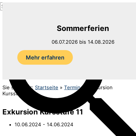
Suchen
Zum
nach:
Inhalt
Suchen
springen
Sommerferien
06.07.2026 bis 14.08.2026
Mehr erfahren
Sie sind hier:
Startseite
»
Termine
»
Exkursion
Kursstufe 11
Exkursion Kursstufe 11
10.06.2024
- 14.06.2024