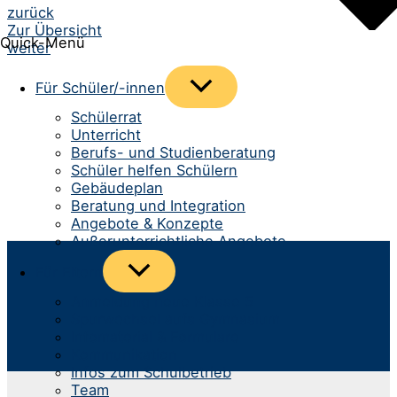
Beitrags-
zurück
Zur Übersicht
Navigation
Quick-Menü
weiter
Menü
Für Schüler/-innen
umschalten
Schülerrat
Unterricht
Berufs- und Studienberatung
Schüler helfen Schülern
Gebäudeplan
Beratung und Integration
Angebote & Konzepte
Außerunterrichtliche Angebote
Menü
Für Eltern
umschalten
Anmeldung neue Klasse 5
Spurwechsel aufs Gymnasium
Infomaterial & Formulare
Kommunikation
Infos zum Schulbetrieb
Team