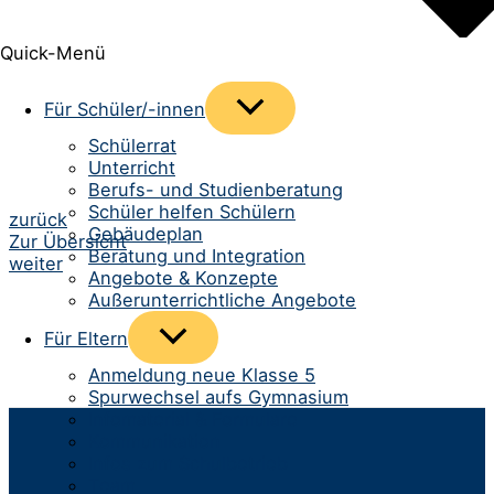
Quick-Menü
Menü
Für Schüler/-innen
umschalten
Schülerrat
Unterricht
Berufs- und Studienberatung
Schüler helfen Schülern
Beitrags-
zurück
Gebäudeplan
Zur Übersicht
Navigation
Beratung und Integration
weiter
Angebote & Konzepte
Außerunterrichtliche Angebote
Menü
Für Eltern
umschalten
Anmeldung neue Klasse 5
Spurwechsel aufs Gymnasium
Infomaterial & Formulare
Kommunikation
Infos zum Schulbetrieb
Team