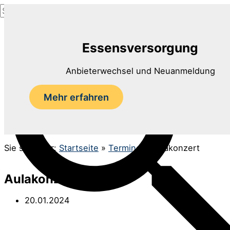
Suchen
Zum
nach:
Inhalt
Suchen
springen
Essensversorgung
Anbieterwechsel und Neuanmeldung
Mehr erfahren
Sie sind hier:
Startseite
»
Termine
»
Aulakonzert
Aulakonzert
20.01.2024