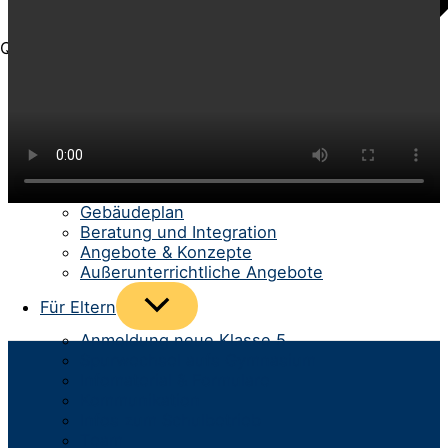
Quick-Menü
Menü
Für Schüler/-innen
umschalten
Schülerrat
Unterricht
Berufs- und Studienberatung
Schüler helfen Schülern
Gebäudeplan
Beratung und Integration
Angebote & Konzepte
Außerunterrichtliche Angebote
Menü
Für Eltern
umschalten
Anmeldung neue Klasse 5
Spurwechsel aufs Gymnasium
Infomaterial & Formulare
Kommunikation
Infos zum Schulbetrieb
Team