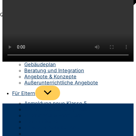
Quick-Menü
Menü
Für Schüler/-innen
umschalten
Schülerrat
Unterricht
Berufs- und Studienberatung
Schüler helfen Schülern
Gebäudeplan
Beratung und Integration
Angebote & Konzepte
Außerunterrichtliche Angebote
Menü
Für Eltern
umschalten
Anmeldung neue Klasse 5
Spurwechsel aufs Gymnasium
Infomaterial & Formulare
Kommunikation
Infos zum Schulbetrieb
Team