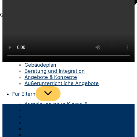
Quick-Menü
Menü
Für Schüler/-innen
umschalten
Schülerrat
Unterricht
Berufs- und Studienberatung
Schüler helfen Schülern
Gebäudeplan
Beratung und Integration
Angebote & Konzepte
Außerunterrichtliche Angebote
Menü
Für Eltern
umschalten
Anmeldung neue Klasse 5
Spurwechsel aufs Gymnasium
Infomaterial & Formulare
Kommunikation
Infos zum Schulbetrieb
Team