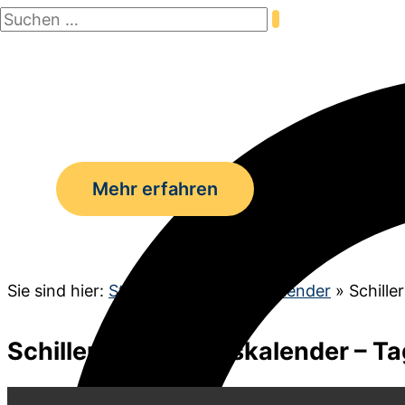
Suchen
Zum
nach:
Inhalt
Suchen
springen
Mehr erfahren
Sie sind hier:
Startseite
»
Adventskalender
»
Schille
Schiller Weihnachtskalender – Ta