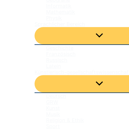
Informatik
Mathematik
Physik
Sprachlicher Bereich
Menü
umschalten
Geschichte
Französisch
Russisch
Latein
Künstlerisch-gesellschaftswissenschaf
Menü
umschalten
Deutsch
GRW
Kunst
Musik
Religion & Ethik
Sport