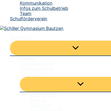
Kommunikation
Infos zum Schulbetrieb
Team
Schulförderverein
Über Uns
Menü
umschalten
Leitbild
Schulgeschichte
Schulprogramm
Schultradition
Menü
umschalten
Ausstellungen
Biolager
Halloween
Jugend forscht