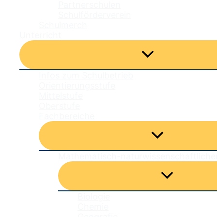
Partnerschulen
Schulförderverein
Schulmerch
Unterricht
Menü
umschalten
Infos zum Schulbetrieb
Orientierungsstufe
Mittelstufe
Oberstufe
Fachbereiche
Menü
umschalten
Mathematisch-naturwissenschaftliche
Menü
umschalten
Biologie
Chemie
Geografie