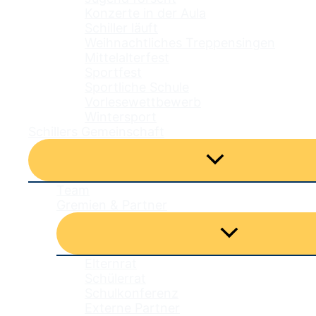
Konzerte in der Aula
Schiller läuft
Weihnachtliches Treppensingen
Mittelalterfest
Sportfest
Sportliche Schule
Vorlesewettbewerb
Wintersport
Schillers Gemeinschaft
Menü
umschalten
Team
Gremien & Partner
Menü
umschalten
Elternrat
Schülerrat
Schulkonferenz
Externe Partner