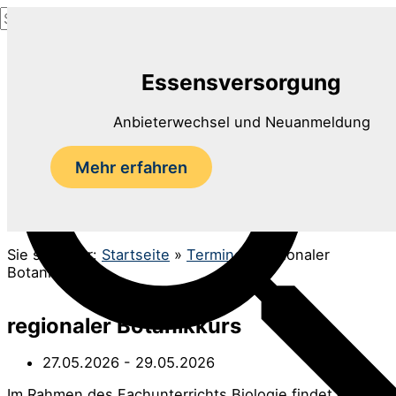
Suchen
Zum
nach:
Inhalt
Suchen
springen
Essensversorgung
Anbieterwechsel und Neuanmeldung
Mehr erfahren
Sie sind hier:
Startseite
»
Termine
»
regionaler
Botanikkurs
regionaler Botanikkurs
27.05.2026
- 29.05.2026
Im Rahmen des Fachunterrichts Biologie findet der