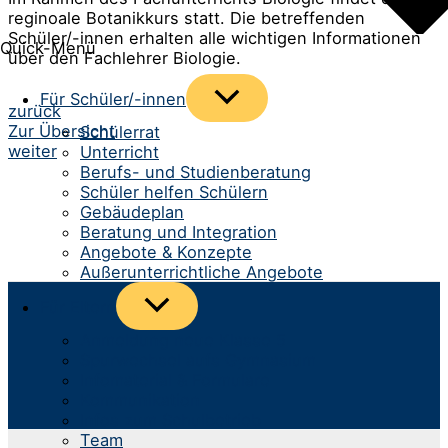
reginoale Botanikkurs statt. Die betreffenden
Schüler/-innen erhalten alle wichtigen Informationen
Quick-Menü
über den Fachlehrer Biologie.
Menü
Für Schüler/-innen
Beitrags-
zurück
umschalten
Zur Übersicht
Schülerrat
Navigation
weiter
Unterricht
Berufs- und Studienberatung
Schüler helfen Schülern
Gebäudeplan
Beratung und Integration
Angebote & Konzepte
Außerunterrichtliche Angebote
Menü
Für Eltern
umschalten
Anmeldung neue Klasse 5
Spurwechsel aufs Gymnasium
Infomaterial & Formulare
Kommunikation
Infos zum Schulbetrieb
Team