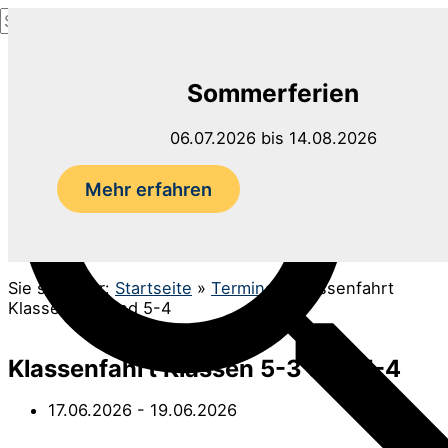
Suchen
Zum
nach:
Inhalt
Suchen
springen
Sommerferien
06.07.2026 bis 14.08.2026
Mehr erfahren
Sie sind hier:
Startseite
»
Termine
»
Klassenfahrt
Klassen 5-3 und 5-4
Klassenfahrt Klassen 5-3 und 5-4
17.06.2026
- 19.06.2026