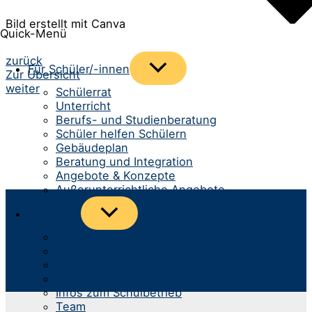
Bild erstellt mit Canva
Quick-Menü
Beitrags-
zurück
Menü
Für Schüler/-innen
Zur Übersicht
umschalten
Navigation
weiter
Schülerrat
Unterricht
Berufs- und Studienberatung
Schüler helfen Schülern
Gebäudeplan
Beratung und Integration
Angebote & Konzepte
Außerunterrichtliche Angebote
Menü
Für Eltern
umschalten
Anmeldung neue Klasse 5
Spurwechsel aufs Gymnasium
Infomaterial & Formulare
Kommunikation
Infos zum Schulbetrieb
Team