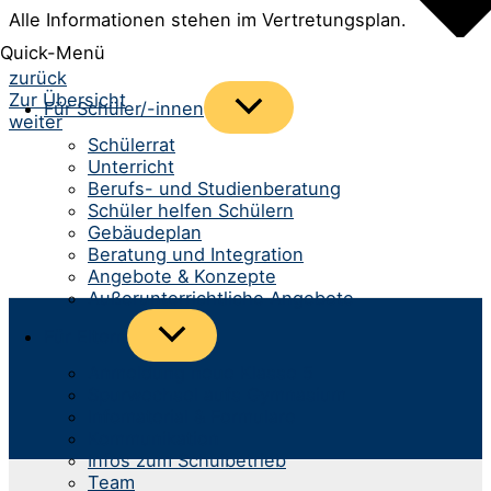
Alle Informationen stehen im Vertretungsplan.
Quick-Menü
Beitrags-
zurück
Zur Übersicht
Menü
Für Schüler/-innen
Navigation
weiter
umschalten
Schülerrat
Unterricht
Berufs- und Studienberatung
Schüler helfen Schülern
Gebäudeplan
Beratung und Integration
Angebote & Konzepte
Außerunterrichtliche Angebote
Menü
Für Eltern
umschalten
Anmeldung neue Klasse 5
Spurwechsel aufs Gymnasium
Infomaterial & Formulare
Kommunikation
Infos zum Schulbetrieb
Team