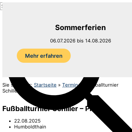
Suchen
Zum
nach:
Inhalt
Suchen
springen
Sommerferien
06.07.2026 bis 14.08.2026
Mehr erfahren
Sie sind hier:
Startseite
»
Termine
»
Fußballturnier
Schiller – PMG
Fußballturnier Schiller – PMG
22.08.2025
Humboldthain