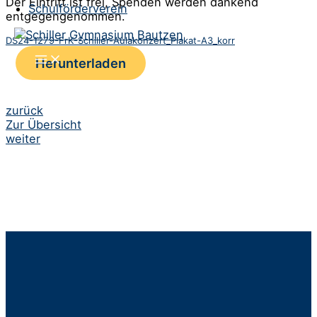
Der Eintritt ist frei, Spenden werden dankend
Schulförderverein
entgegengenommen.
DS24-1279-FrK-Schiller-Aulakonzert_Plakat-A3_korr
Herunterladen
Beitrags-
zurück
Zur Übersicht
Navigation
weiter