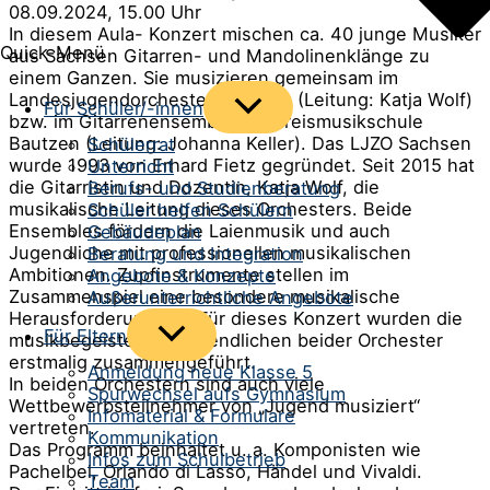
08.09.2024, 15.00 Uhr
In diesem Aula- Konzert mischen ca. 40 junge Musiker
Quick-Menü
aus Sachsen Gitarren- und Mandolinenklänge zu
einem Ganzen. Sie musizieren gemeinsam im
Landesjugendorchester Sachsen (Leitung: Katja Wolf)
Menü
Für Schüler/-innen
bzw. im Gitarrenensemble der Kreismusikschule
umschalten
Bautzen (Leitung: Johanna Keller). Das LJZO Sachsen
Schülerrat
wurde 1993 von Erhard Fietz gegründet. Seit 2015 hat
Unterricht
die Gitarristin und Dozentin, Katja Wolf, die
Berufs- und Studienberatung
musikalische Leitung dieses Orchesters. Beide
Schüler helfen Schülern
Ensembles fördern die Laienmusik und auch
Gebäudeplan
Jugendliche mit professionellen musikalischen
Beratung und Integration
Ambitionen. Zupfinstrumente stellen im
Angebote & Konzepte
Zusammenspiel eine besondere musikalische
Außerunterrichtliche Angebote
Herausforderung dar. Für dieses Konzert wurden die
Menü
Für Eltern
musikbegeisterten Jugendlichen beider Orchester
umschalten
erstmalig zusammengeführt.
Anmeldung neue Klasse 5
In beiden Orchestern sind auch viele
Spurwechsel aufs Gymnasium
Wettbewerbsteilnehmer von „Jugend musiziert“
Infomaterial & Formulare
vertreten.
Kommunikation
Das Programm beinhaltet u. a. Komponisten wie
Infos zum Schulbetrieb
Pachelbel, Orlando di Lasso, Händel und Vivaldi.
Team