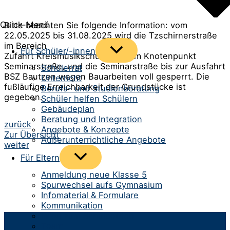
Quick-Menü
Bitte beachten Sie folgende Information: vom
22.05.2025 bis 31.08.2025 wird die Tzschirnerstraße
im Bereich
Menü
Für Schüler/-innen
Zufahrt Kreismusikschule bis zum Knotenpunkt
umschalten
Seminarstraße, und die Seminarstraße bis zur Ausfahrt
Schülerrat
BSZ Bautzen wegen Bauarbeiten voll gesperrt. Die
Unterricht
fußläufige Erreichbarkeit der Grundstücke ist
Berufs- und Studienberatung
gegeben.
Schüler helfen Schülern
Gebäudeplan
Beratung und Integration
Beitrags-
zurück
Angebote & Konzepte
Zur Übersicht
Navigation
Außerunterrichtliche Angebote
weiter
Menü
Für Eltern
umschalten
Anmeldung neue Klasse 5
Spurwechsel aufs Gymnasium
Infomaterial & Formulare
Kommunikation
Infos zum Schulbetrieb
Team