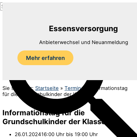
Suchen
Zum
nach:
Inhalt
Suchen
springen
Essensversorgung
Anbieterwechsel und Neuanmeldung
Mehr erfahren
Sie sind hier:
Startseite
»
Termine
»
Informationstag
für die Grundschulkinder der Klasse 4
Informationstag für die
Grundschulkinder der Klasse 4
26.01.2024
16:00 Uhr bis 19:00 Uhr