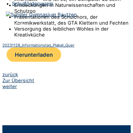
Schulförderverein
Entdeckungen in Naturwissenschaften und
Schulzoo
Präsentationen des Schulchors, der
Keramikwerkstatt, des GTA Klettern und Fechten
Versorgung des leiblichen Wohles in der
Kreativküche
20231128_Informationstag_Plakat_Quer
Herunterladen
Beitrags-
zurück
Zur Übersicht
Navigation
weiter