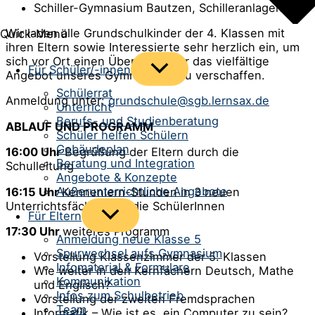
Schiller-Gymnasium Bautzen, Schilleranlagen 2
Wir laden alle Grundschulkinder der 4. Klassen mit
Quick-Menü
ihren Eltern sowie Interessierte sehr herzlich ein, um
sich vor Ort einen Überblick über das vielfältige
Menü
Für Schüler/-innen
Angebot unseres Gymnasiums zu verschaffen.
umschalten
Schülerrat
Anmeldung unter:
grundschule@sgb.lernsax.de
Unterricht
Berufs- und Studienberatung
ABLAUF UND PROGRAMM
Schüler helfen Schülern
Gebäudeplan
16:00 Uhr
Begrüßung der Eltern durch die
Beratung und Integration
Schulleitung
Angebote & Konzepte
Außerunterrichtliche Angebote
16:15 Uhr
Kennenlern-Stunden in 3 neuen
Unterrichtsfächern für die SchülerInnen
Menü
Für Eltern
umschalten
17:30 Uhr
weiteres Programm
Anmeldung neue Klasse 5
Spurwechsel aufs Gymnasium
Vorstellung Klassenzimmer der 5. Klassen
Infomaterial & Formulare
Wie weiter in den Kernfächern Deutsch, Mathe
Kommunikation
und Englisch?
Infos zum Schulbetrieb
Vorstellung der zweiten Fremdsprachen
Team
Informatik – Wie ist es, ein Computer zu sein?