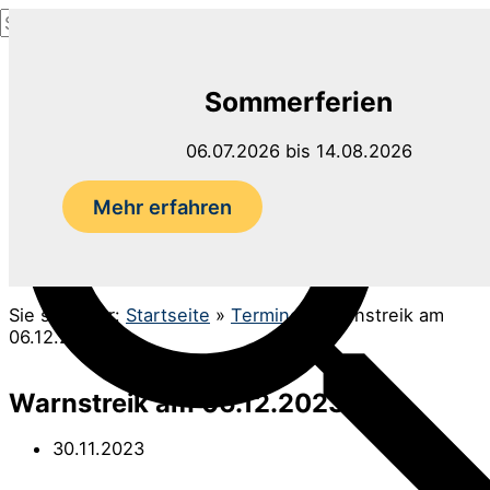
Suchen
Zum
nach:
Inhalt
Suchen
springen
Sommerferien
06.07.2026 bis 14.08.2026
Mehr erfahren
Sie sind hier:
Startseite
»
Termine
»
Warnstreik am
06.12.2023
Warnstreik am 06.12.2023
30.11.2023