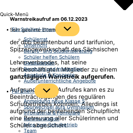
Quick-Menü
Warnstreikaufruf am 06.12.2023
Menü
Für Schüler/-innen
Sehr geehrte Eltern,
umschalten
Schülerrat
der dbb beamtenbund und tarifunion,
Unterricht
Spitzengewerkschaft des Sächsischen
Berufs- und Studienberatung
Schüler helfen Schülern
Lehrerverbandes, hat seine
Gebäudeplan
tarifbeschäftigten Mitglieder zu einem
Beratung und Integration
Angebote & Konzepte
ganztägigen Warnstreik aufgerufen.
Außerunterrichtliche Angebote
Aufgrund dieses Aufrufes kann es zu
Menü
Für Eltern
umschalten
Beeinträchtigungen des regulären
Anmeldung neue Klasse 5
Schulbetriebes kommen. Allerdings ist
Spurwechsel aufs Gymnasium
aufgrund der bestehenden Schulpflicht
Infomaterial & Formulare
eine Betreuung aller Schülerinnen und
Kommunikation
Schüler abgesichert.
Infos zum Schulbetrieb
Team