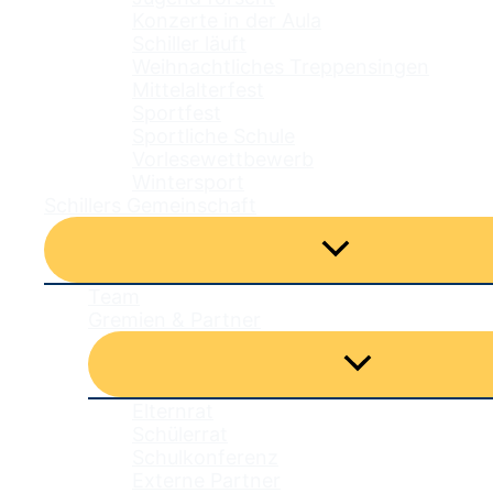
Konzerte in der Aula
Schiller läuft
Weihnachtliches Treppensingen
Mittelalterfest
Sportfest
Sportliche Schule
Vorlesewettbewerb
Wintersport
Schillers Gemeinschaft
Menü
umschalten
Team
Gremien & Partner
Menü
umschalten
Elternrat
Schülerrat
Schulkonferenz
Externe Partner