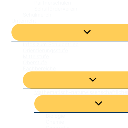
Partnerschulen
Schulförderverein
Schulmerch
Unterricht
Menü
umschalten
Infos zum Schulbetrieb
Orientierungsstufe
Mittelstufe
Oberstufe
Fachbereiche
Menü
umschalten
Mathematisch-naturwissenschaftliche
Menü
umschalten
Biologie
Chemie
Geografie