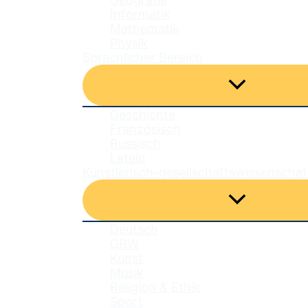
Informatik
Mathematik
Physik
Sprachlicher Bereich
Menü
umschalten
Geschichte
Französisch
Russisch
Latein
Künstlerisch-gesellschaftswissenschaf
Menü
umschalten
Deutsch
GRW
Kunst
Musik
Religion & Ethik
Sport