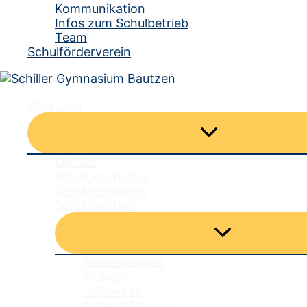
Kommunikation
Infos zum Schulbetrieb
Team
Schulförderverein
Über Uns
Menü
umschalten
Leitbild
Schulgeschichte
Schulprogramm
Schultradition
Menü
umschalten
Ausstellungen
Biolager
Halloween
Jugend forscht