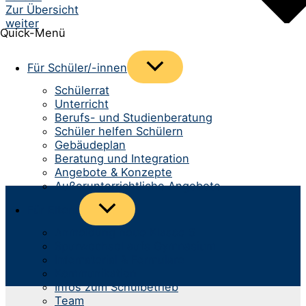
Zur Übersicht
Navigation
weiter
Quick-Menü
Menü
Für Schüler/-innen
umschalten
Schülerrat
Unterricht
Berufs- und Studienberatung
Schüler helfen Schülern
Gebäudeplan
Beratung und Integration
Angebote & Konzepte
Außerunterrichtliche Angebote
Menü
Für Eltern
umschalten
Anmeldung neue Klasse 5
Spurwechsel aufs Gymnasium
Infomaterial & Formulare
Kommunikation
Infos zum Schulbetrieb
Team