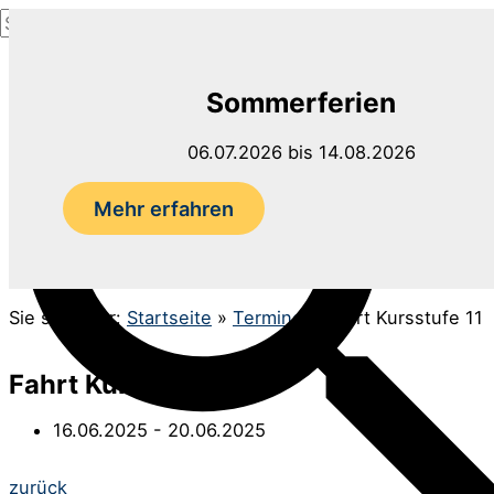
Suchen
Zum
nach:
Inhalt
Suchen
springen
Sommerferien
06.07.2026 bis 14.08.2026
Mehr erfahren
Sie sind hier:
Startseite
»
Termine
»
Fahrt Kursstufe 11
Fahrt Kursstufe 11
16.06.2025
- 20.06.2025
Beitrags-
zurück