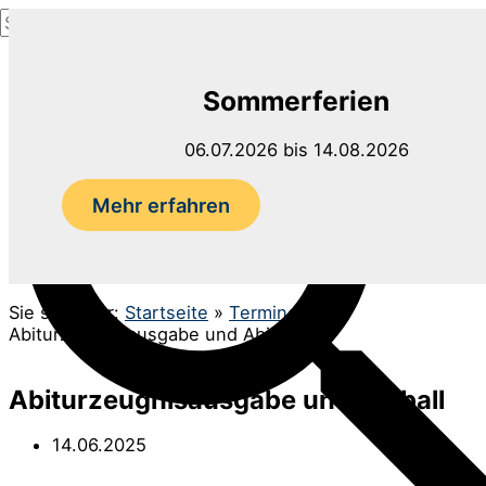
Suchen
Zum
nach:
Inhalt
Suchen
springen
Sommerferien
06.07.2026 bis 14.08.2026
Mehr erfahren
Sie sind hier:
Startseite
»
Termine
»
Abiturzeugnisausgabe und Abiball
Abiturzeugnisausgabe und Abiball
14.06.2025