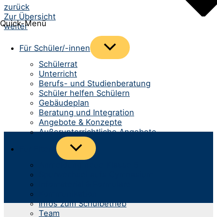
Beitrags-
zurück
Zur Übersicht
Navigation
Quick-Menü
weiter
Menü
Für Schüler/-innen
umschalten
Schülerrat
Unterricht
Berufs- und Studienberatung
Schüler helfen Schülern
Gebäudeplan
Beratung und Integration
Angebote & Konzepte
Außerunterrichtliche Angebote
Menü
Für Eltern
umschalten
Anmeldung neue Klasse 5
Spurwechsel aufs Gymnasium
Infomaterial & Formulare
Kommunikation
Infos zum Schulbetrieb
Team