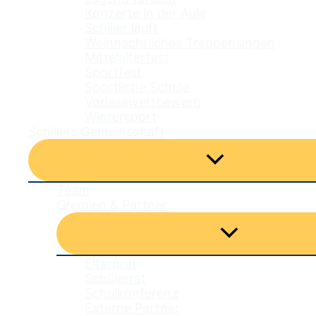
Konzerte in der Aula
Schiller läuft
Weihnachtliches Treppensingen
Mittelalterfest
Sportfest
Sportliche Schule
Vorlesewettbewerb
Wintersport
Schillers Gemeinschaft
Menü
umschalten
Team
Gremien & Partner
Menü
umschalten
Elternrat
Schülerrat
Schulkonferenz
Externe Partner