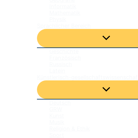
Informatik
Mathematik
Physik
Sprachlicher Bereich
Menü
umschalten
Geschichte
Französisch
Russisch
Latein
Künstlerisch-gesellschaftswissenschaf
Menü
umschalten
Deutsch
GRW
Kunst
Musik
Religion & Ethik
Sport