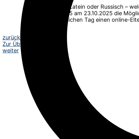
Französisch, Latein oder Russisch – w
Klassenstufe 5 am 23.10.2025 die Mögli
Eltern am gleichen Tag einen online-El
Beitrags-
zurück
Zur Übersicht
Navigation
weiter