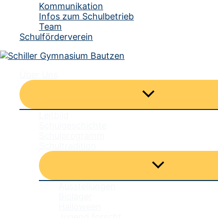
Kommunikation
Infos zum Schulbetrieb
Team
Schulförderverein
Über Uns
Menü
umschalten
Leitbild
Schulgeschichte
Schulprogramm
Schultradition
Menü
umschalten
Ausstellungen
Biolager
Halloween
Jugend forscht