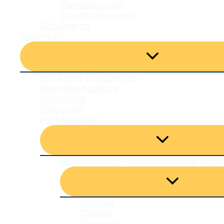
Partnerschulen
Schulförderverein
Schulmerch
Unterricht
Menü
umschalten
Infos zum Schulbetrieb
Orientierungsstufe
Mittelstufe
Oberstufe
Fachbereiche
Menü
umschalten
Mathematisch-naturwissenschaftliche
Menü
umschalten
Biologie
Chemie
Geografie