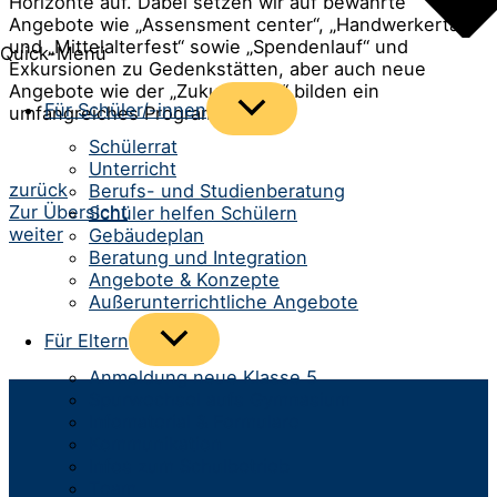
Horizonte auf. Dabei setzen wir auf bewährte
Angebote wie „Assensment center“, „Handwerkertag“
und „Mittelalterfest“ sowie „Spendenlauf“ und
Quick-Menü
Exkursionen zu Gedenkstätten, aber auch neue
Angebote wie der „Zukunftstag“ bilden ein
Menü
Für Schüler/-innen
umfangreiches Programm.
umschalten
Schülerrat
Unterricht
Beitrags-
zurück
Berufs- und Studienberatung
Zur Übersicht
Schüler helfen Schülern
Navigation
weiter
Gebäudeplan
Beratung und Integration
Angebote & Konzepte
Außerunterrichtliche Angebote
Menü
Für Eltern
umschalten
Anmeldung neue Klasse 5
Spurwechsel aufs Gymnasium
Infomaterial & Formulare
Kommunikation
Infos zum Schulbetrieb
Team