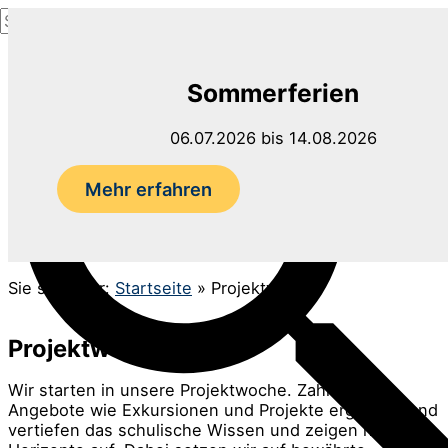
Suchen
Zum
nach:
Inhalt
Suchen
springen
Sommerferien
06.07.2026 bis 14.08.2026
Mehr erfahren
Sie sind hier:
Startseite
»
Projektwoche
Projektwoche
Wir starten in unsere Projektwoche. Zahlreiche
Angebote wie Exkursionen und Projekte ergänzen und
vertiefen das schulische Wissen und zeigen neue