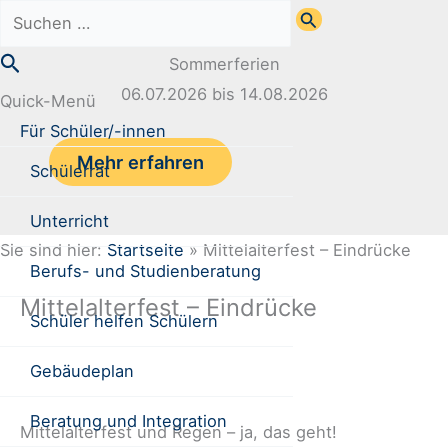
Zum
Suchen
Inhalt
nach:
Suchen
Sommerferien
springen
06.07.2026 bis 14.08.2026
Quick-Menü
Für Schüler/-innen
Mehr erfahren
Schülerrat
Unterricht
Sie sind hier:
Startseite
»
Mittelalterfest – Eindrücke
Berufs- und Studienberatung
Mittelalterfest – Eindrücke
Schüler helfen Schülern
Gebäudeplan
Beratung und Integration
Mittelalterfest und Regen – ja, das geht!