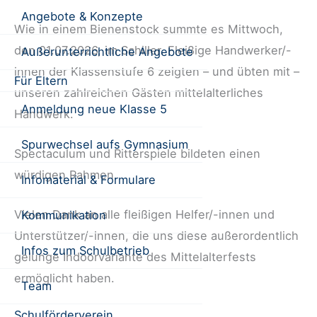
Angebote & Konzepte
Wie in einem Bienenstock summte es Mittwoch,
den 01.07.2026, im Schiller. Fleißige Handwerker/-
Außerunterrichtliche Angebote
innen der Klassenstufe 6 zeigten – und übten mit –
Für Eltern
unseren zahlreichen Gästen mittelalterliches
Anmeldung neue Klasse 5
Handwerk.
Spurwechsel aufs Gymnasium
Spectaculum und Ritterspiele bildeten einen
würdigen Rahmen.
Infomaterial & Formulare
Vielen Dank an alle fleißigen Helfer/-innen und
Kommunikation
Unterstützer/-innen, die uns diese außerordentlich
Infos zum Schulbetrieb
gelunge Indoorvariante des Mittelalterfests
ermöglicht haben.
Team
Schulförderverein