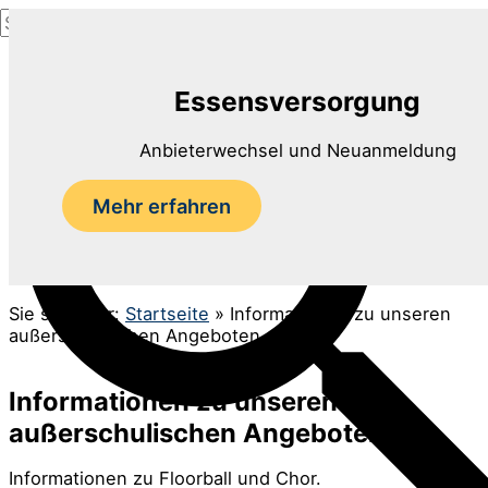
Suchen
Zum
nach:
Inhalt
Suchen
springen
Essensversorgung
Anbieterwechsel und Neuanmeldung
Mehr erfahren
Sie sind hier:
Startseite
»
Informationen zu unseren
außerschulischen Angeboten
Informationen zu unseren
außerschulischen Angeboten
Informationen zu Floorball und Chor.