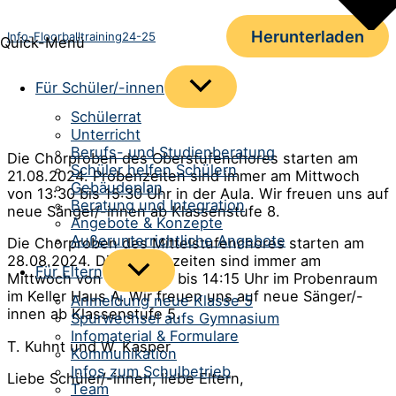
Herunterladen
Info-Floorballtraining24-25
Quick-Menü
Menü
Für Schüler/-innen
umschalten
Schülerrat
Unterricht
Berufs- und Studienberatung
Die Chorproben des Oberstufenchores starten am
Schüler helfen Schülern
21.08.2024. Probenzeiten sind immer am Mittwoch
Gebäudeplan
von 13:30 bis 15:30 Uhr in der Aula. Wir freuen uns auf
Beratung und Integration
neue Sänger/-innen ab Klassenstufe 8.
Angebote & Konzepte
Außerunterrichtliche Angebote
Die Chorproben des Mittelstufenchores starten am
28.08.2024. Die Probenzeiten sind immer am
Menü
Für Eltern
Mittwoch von 13:30 Uhr bis 14:15 Uhr im Probenraum
umschalten
im Keller Haus A. Wir freuen uns auf neue Sänger/-
Anmeldung neue Klasse 5
innen ab Klassenstufe 5.
Spurwechsel aufs Gymnasium
Infomaterial & Formulare
T. Kuhnt und W. Kasper
Kommunikation
Infos zum Schulbetrieb
Liebe Schüler/-innen, liebe Eltern,
Team