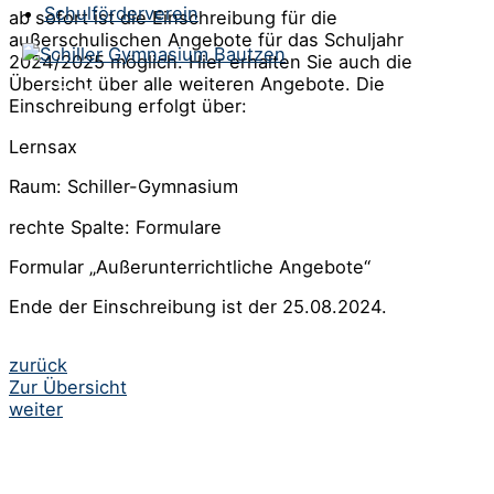
Schulförderverein
ab sofort ist die Einschreibung für die
außerschulischen Angebote für das Schuljahr
2024/2025 möglich. Hier erhalten Sie auch die
Übersicht über alle weiteren Angebote. Die
Einschreibung erfolgt über:
Lernsax
Raum: Schiller-Gymnasium
rechte Spalte: Formulare
Formular „Außerunterrichtliche Angebote“
Ende der Einschreibung ist der 25.08.2024.
Beitrags-
zurück
Zur Übersicht
Navigation
weiter