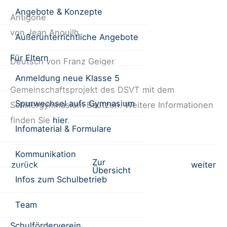
Angebote & Konzepte
Antigone
von Jean Anouilh
Außerunterrichtliche Angebote
Für Eltern
Deutsch von Franz Geiger
Anmeldung neue Klasse 5
Gemeinschaftsprojekt des DSVT mit dem
Spurwechsel aufs Gymnasium
Schillergymnasium Bautzen. Weitere Informationen
finden Sie
hier
.
Infomaterial & Formulare
Kommunikation
Zur
Beitrags-
zurück
weiter
Übersicht
Infos zum Schulbetrieb
Navigation
Team
Schulförderverein