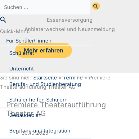
Zum
Suchen
Inhalt
nach:
Suchen
Essensversorgung
springen
Anbieterwechsel und Neuanmeldung
Quick-Menü
Für Schüler/-innen
Mehr erfahren
Schülerrat
Unterricht
Sie sind hier:
Startseite
»
Termine
»
Premiere
Berufs- und Studienberatung
Theateraufführung Theater AG
Schüler helfen Schülern
Premiere Theateraufführung
Theater AG
Gebäudeplan
Beratung und Integration
30.10.2025