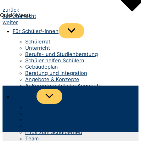
Beitrags-
zurück
Quick-Menü
Zur Übersicht
Navigation
weiter
Menü
Für Schüler/-innen
umschalten
Schülerrat
Unterricht
Berufs- und Studienberatung
Schüler helfen Schülern
Gebäudeplan
Beratung und Integration
Angebote & Konzepte
Außerunterrichtliche Angebote
Menü
Für Eltern
umschalten
Anmeldung neue Klasse 5
Spurwechsel aufs Gymnasium
Infomaterial & Formulare
Kommunikation
Infos zum Schulbetrieb
Team