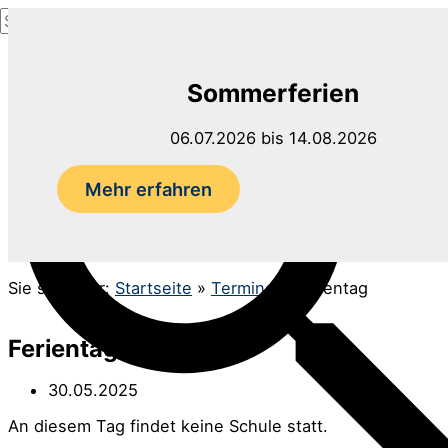
Suchen
Zum
nach:
Inhalt
Suchen
springen
Sommerferien
06.07.2026 bis 14.08.2026
Mehr erfahren
Sie sind hier:
Startseite
»
Termine
»
Ferientag
Ferientag
30.05.2025
An diesem Tag findet keine Schule statt.