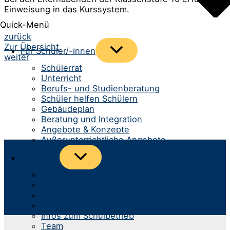
Einweisung in das Kurssystem.
Quick-Menü
Beitrags-
zurück
Zur Übersicht
Menü
Für Schüler/-innen
Navigation
weiter
umschalten
Schülerrat
Unterricht
Berufs- und Studienberatung
Schüler helfen Schülern
Gebäudeplan
Beratung und Integration
Angebote & Konzepte
Außerunterrichtliche Angebote
Menü
Für Eltern
umschalten
Anmeldung neue Klasse 5
Spurwechsel aufs Gymnasium
Infomaterial & Formulare
Kommunikation
Infos zum Schulbetrieb
Team