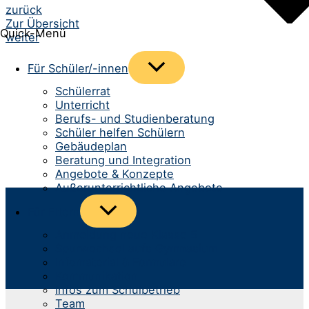
Beitrags-
zurück
Zur Übersicht
Navigation
Quick-Menü
weiter
Menü
Für Schüler/-innen
umschalten
Schülerrat
Unterricht
Berufs- und Studienberatung
Schüler helfen Schülern
Gebäudeplan
Beratung und Integration
Angebote & Konzepte
Außerunterrichtliche Angebote
Menü
Für Eltern
umschalten
Anmeldung neue Klasse 5
Spurwechsel aufs Gymnasium
Infomaterial & Formulare
Kommunikation
Infos zum Schulbetrieb
Team