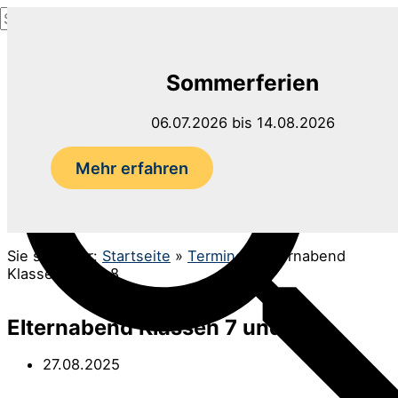
Suchen
Zum
nach:
Inhalt
Suchen
springen
Sommerferien
06.07.2026 bis 14.08.2026
Mehr erfahren
Sie sind hier:
Startseite
»
Termine
»
Elternabend
Klassen 7 und 8
Elternabend Klassen 7 und 8
27.08.2025