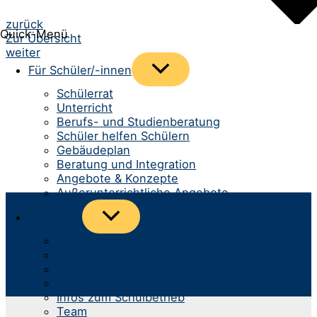
Beitrags-
zurück
Quick-Menü
Zur Übersicht
Navigation
weiter
Menü
Für Schüler/-innen
umschalten
Schülerrat
Unterricht
Berufs- und Studienberatung
Schüler helfen Schülern
Gebäudeplan
Beratung und Integration
Angebote & Konzepte
Außerunterrichtliche Angebote
Menü
Für Eltern
umschalten
Anmeldung neue Klasse 5
Spurwechsel aufs Gymnasium
Infomaterial & Formulare
Kommunikation
Infos zum Schulbetrieb
Team