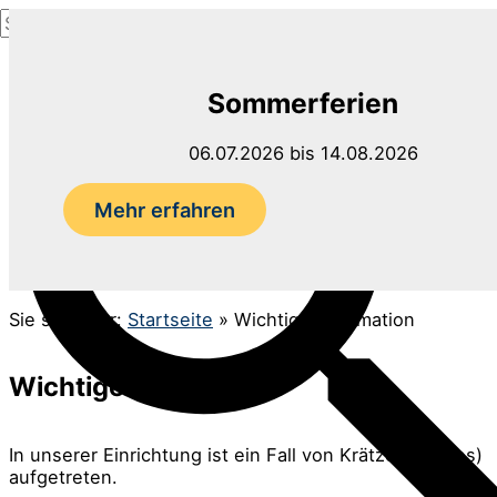
Suchen
Zum
nach:
Inhalt
Suchen
springen
Sommerferien
06.07.2026 bis 14.08.2026
Mehr erfahren
Sie sind hier:
Startseite
»
Wichtige Information
Wichtige Information
In unserer Einrichtung ist ein Fall von Krätze (Skabies)
aufgetreten.