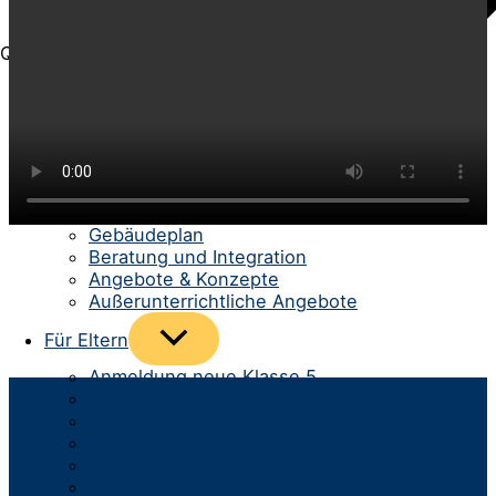
Quick-Menü
Menü
Für Schüler/-innen
umschalten
Schülerrat
Unterricht
Berufs- und Studienberatung
Schüler helfen Schülern
Gebäudeplan
Beratung und Integration
Angebote & Konzepte
Außerunterrichtliche Angebote
Menü
Für Eltern
umschalten
Anmeldung neue Klasse 5
Spurwechsel aufs Gymnasium
Infomaterial & Formulare
Kommunikation
Infos zum Schulbetrieb
Team