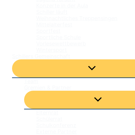
Konzerte in der Aula
Schiller läuft
Weihnachtliches Treppensingen
Mittelalterfest
Sportfest
Sportliche Schule
Vorlesewettbewerb
Wintersport
Schillers Gemeinschaft
Menü
umschalten
Team
Gremien & Partner
Menü
umschalten
Elternrat
Schülerrat
Schulkonferenz
Externe Partner