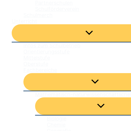
Partnerschulen
Schulförderverein
Schulmerch
Unterricht
Menü
umschalten
Infos zum Schulbetrieb
Orientierungsstufe
Mittelstufe
Oberstufe
Fachbereiche
Menü
umschalten
Mathematisch-naturwissenschaftliche
Menü
umschalten
Biologie
Chemie
Geografie