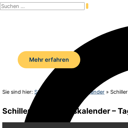
Suchen
Zum
nach:
Inhalt
Suchen
springen
Mehr erfahren
Sie sind hier:
Startseite
»
Adventskalender
»
Schille
Schiller Weihnachtskalender – Ta