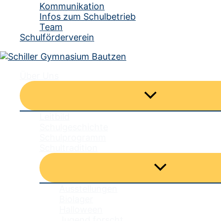
Kommunikation
Infos zum Schulbetrieb
Team
Schulförderverein
Über Uns
Menü
umschalten
Leitbild
Schulgeschichte
Schulprogramm
Schultradition
Menü
umschalten
Ausstellungen
Biolager
Halloween
Jugend forscht