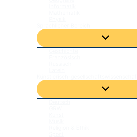
Informatik
Mathematik
Physik
Sprachlicher Bereich
Menü
umschalten
Geschichte
Französisch
Russisch
Latein
Künstlerisch-gesellschaftswissenschaf
Menü
umschalten
Deutsch
GRW
Kunst
Musik
Religion & Ethik
Sport