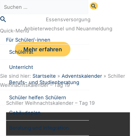
Zum
Suchen
Inhalt
nach:
Suchen
Essensversorgung
springen
Anbieterwechsel und Neuanmeldung
Quick-Menü
Für Schüler/-innen
Mehr erfahren
Schülerrat
Unterricht
Sie sind hier:
Startseite
»
Adventskalender
»
Schiller
Berufs- und Studienberatung
Weihnachtskalender – Tag 19
Schüler helfen Schülern
Schiller Weihnachtskalender – Tag 19
Gebäudeplan
Beratung und Integration