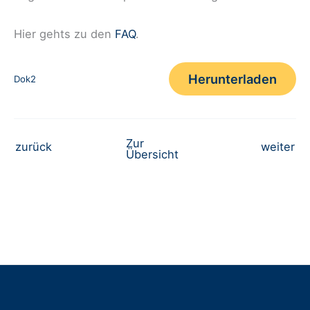
Hier gehts zu den
FAQ
.
Herunterladen
Dok2
Zur
Beitrags-
zurück
weiter
Übersicht
Navigation