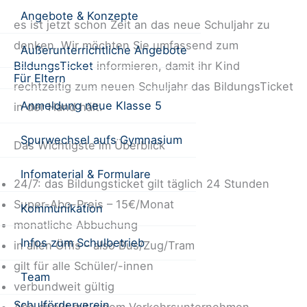
Angebote & Konzepte
es ist jetzt schon Zeit an das neue Schuljahr zu
denken. Wir möchten Sie umfassend zum
Außerunterrichtliche Angebote
BildungsTicket
informieren, damit ihr Kind
Für Eltern
rechtzeitig zum neuen Schuljahr das BildungsTicket
Anmeldung neue Klasse 5
in der Hand hält.
Spurwechsel aufs Gymnasium
Das Wichtigste im Überblick
Infomaterial & Formulare
24/7: das Bildungsticket gilt täglich 24 Stunden
Super-Abo-Preis – 15€/Monat
Kommunikation
monatliche Abbuchung
Infos zum Schulbetrieb
in allen Öffis – also Bus/Zug/Tram
gilt für alle Schüler/-innen
Team
verbundweit gültig
Schulförderverein