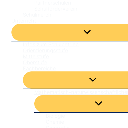
Partnerschulen
Schulförderverein
Schulmerch
Unterricht
Menü
umschalten
Infos zum Schulbetrieb
Orientierungsstufe
Mittelstufe
Oberstufe
Fachbereiche
Menü
umschalten
Mathematisch-naturwissenschaftliche
Menü
umschalten
Biologie
Chemie
Geografie