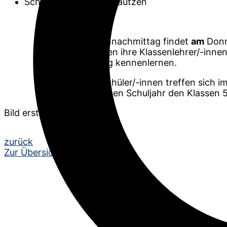
Schiller-Gymnasium Bautzen
Der Kennlernnachmittag findet
am
Donn
Schüler/-innen ihre Klassenlehrer/-inn
Schulführung kennenlernen.
Die neuen Schüler/-innen treffen sich
die im nächsten Schuljahr den Klassen 5
Bild erstellt mit Canva
Beitrags-
zurück
Zur Übersicht
Navigation