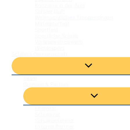
Konzerte in der Aula
Schiller läuft
Weihnachtliches Treppensingen
Mittelalterfest
Sportfest
Sportliche Schule
Vorlesewettbewerb
Wintersport
Schillers Gemeinschaft
Menü
umschalten
Team
Gremien & Partner
Menü
umschalten
Elternrat
Schülerrat
Schulkonferenz
Externe Partner