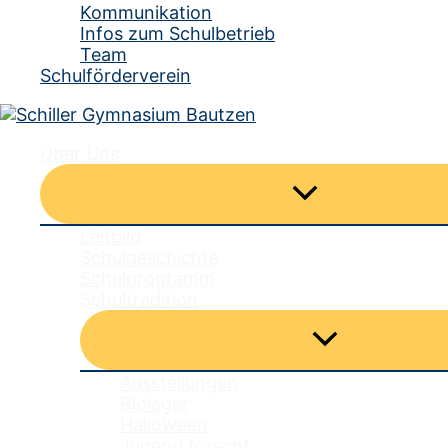
Kommunikation
Infos zum Schulbetrieb
Team
Schulförderverein
Über Uns
Menü
umschalten
Leitbild
Schulgeschichte
Schulprogramm
Schultradition
Menü
umschalten
Ausstellungen
Biolager
Halloween
Jugend forscht