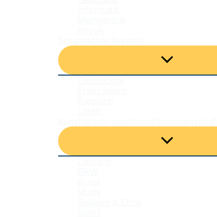
Informatik
Mathematik
Physik
Sprachlicher Bereich
Menü
umschalten
Geschichte
Französisch
Russisch
Latein
Künstlerisch-gesellschaftswissenschaf
Menü
umschalten
Deutsch
GRW
Kunst
Musik
Religion & Ethik
Sport