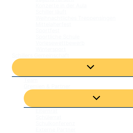
Konzerte in der Aula
Schiller läuft
Weihnachtliches Treppensingen
Mittelalterfest
Sportfest
Sportliche Schule
Vorlesewettbewerb
Wintersport
Schillers Gemeinschaft
Menü
umschalten
Team
Gremien & Partner
Menü
umschalten
Elternrat
Schülerrat
Schulkonferenz
Externe Partner