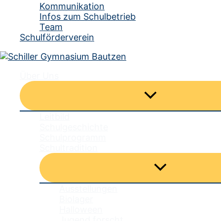
Kommunikation
Infos zum Schulbetrieb
Team
Schulförderverein
Über Uns
Menü
umschalten
Leitbild
Schulgeschichte
Schulprogramm
Schultradition
Menü
umschalten
Ausstellungen
Biolager
Halloween
Jugend forscht