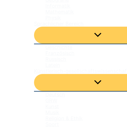
Informatik
Mathematik
Physik
Sprachlicher Bereich
Menü
umschalten
Geschichte
Französisch
Russisch
Latein
Künstlerisch-gesellschaftswissenschaf
Menü
umschalten
Deutsch
GRW
Kunst
Musik
Religion & Ethik
Sport