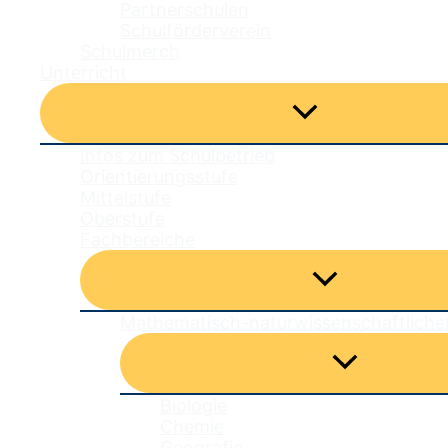
Partnerschulen
Schulförderverein
Schulmerch
Unterricht
Menü
umschalten
Infos zum Schulbetrieb
Orientierungsstufe
Mittelstufe
Oberstufe
Fachbereiche
Menü
umschalten
Mathematisch-naturwissenschaftliche
Menü
umschalten
Biologie
Chemie
Geografie