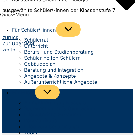
ausgewählte Schüler/-innen der Klassenstufe 7
Quick-Menü
Menü
Für Schüler/-innen
umschalten
Beitrags-
zurück
Schülerrat
Zur Übersicht
Unterricht
Navigation
weiter
Berufs- und Studienberatung
Schüler helfen Schülern
Gebäudeplan
Beratung und Integration
Angebote & Konzepte
Außerunterrichtliche Angebote
Menü
Für Eltern
umschalten
Anmeldung neue Klasse 5
Spurwechsel aufs Gymnasium
Infomaterial & Formulare
Kommunikation
Infos zum Schulbetrieb
Team