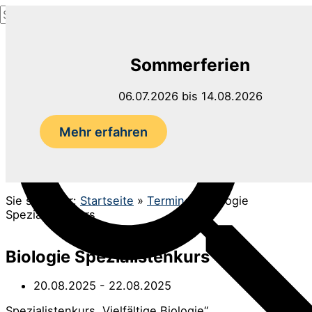
Suchen
Zum
nach:
Inhalt
Suchen
springen
Sommerferien
06.07.2026 bis 14.08.2026
Mehr erfahren
Sie sind hier:
Startseite
»
Termine
»
Biologie
Spezialistenkurs
Biologie Spezialistenkurs
20.08.2025
- 22.08.2025
Spezialistenkurs „Vielfältige Biologie“