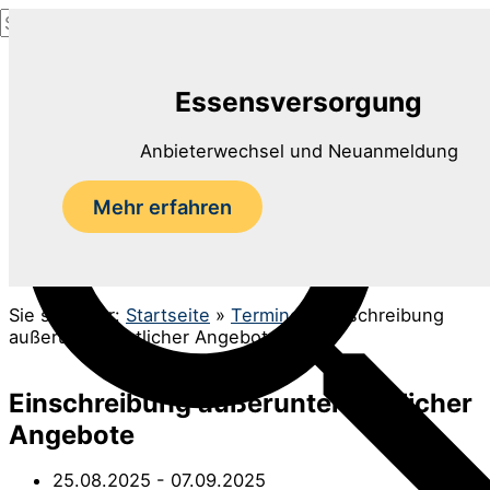
Suchen
Zum
nach:
Inhalt
Suchen
springen
Essensversorgung
Anbieterwechsel und Neuanmeldung
Mehr erfahren
Sie sind hier:
Startseite
»
Termine
»
Einschreibung
außerunterrichtlicher Angebote
Einschreibung außerunterrichtlicher
Angebote
25.08.2025
- 07.09.2025