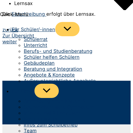
Lernsax
Die
Einschreibung
erfolgt über Lernsax.
Quick-Menü
Menü
Beitrags-
Für Schüler/-innen
zurück
umschalten
Zur Übersicht
Navigation
Schülerrat
weiter
Unterricht
Berufs- und Studienberatung
Schüler helfen Schülern
Gebäudeplan
Beratung und Integration
Angebote & Konzepte
Außerunterrichtliche Angebote
Menü
Für Eltern
umschalten
Anmeldung neue Klasse 5
Spurwechsel aufs Gymnasium
Infomaterial & Formulare
Kommunikation
Infos zum Schulbetrieb
Team